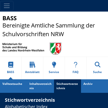
BASS
Bereinigte Amtliche Sammlung der
Schulvorschriften NRW
BASS
Amtsblatt
Service
FAQ
Suche
Volltextsuche
Inhaltsverzeich
Stichwortverze
Archiv
nis
ichnis
Stichwortverzeichnis
Alphabetischer Index