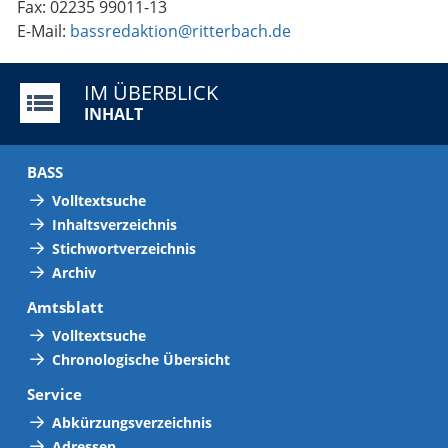
Fax: 02235 99011-13
E-Mail:
bassredaktion@ritterbach.de
IM ÜBERBLICK
INHALT
BASS
Volltextsuche
Inhaltsverzeichnis
Stichwortverzeichnis
Archiv
Amtsblatt
Volltextsuche
Chronologische Übersicht
Service
Abkürzungsverzeichnis
Adressen