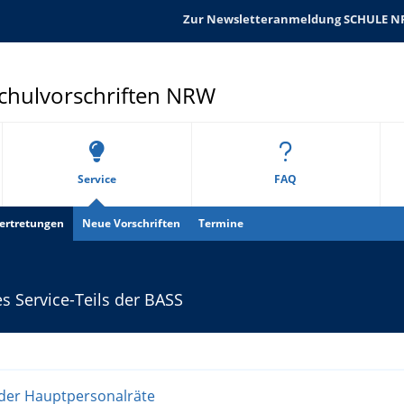
Zur Newsletteranmeldung SCHULE 
Schulvorschriften NRW
Service
FAQ
ertretungen
Neue Vorschriften
Termine
es Service-Teils der BASS
der Hauptpersonalräte