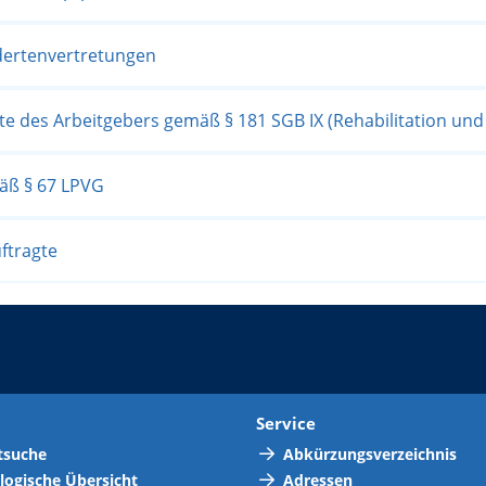
dertenvertretungen
gte des Arbeitgebers gemäß § 181 SGB IX (Rehabilitation un
mäß § 67 LPVG
ftragte
t
Service
tsuche
Abkürzungsverzeichnis
logische Übersicht
Adressen