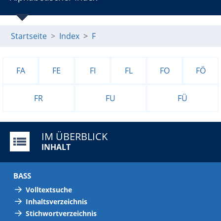
Startseite
Index
F
FA
FE
FI
FL
FO
FÖ
FR
FU
FÜ
IM ÜBERBLICK
INHALT
BASS
Volltextsuche
Inhaltsverzeichnis
Stichwortverzeichnis