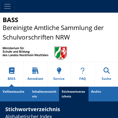
BASS
Bereinigte Amtliche Sammlung der
Schulvorschriften NRW
BASS
Amtsblatt
Service
FAQ
Suche
Volltextsuche
Inhaltsverzeich
Stichwortverze
Archiv
nis
ichnis
Stichwortverzeichnis
Alphabetischer Index