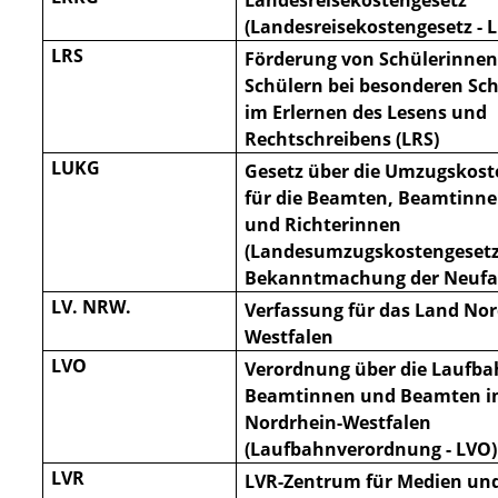
Landesreisekostengesetz
(Landesreisekostengesetz - 
LRS
Förderung von Schülerinne
Schülern bei besonderen Sc
im Erlernen des Lesens und
Rechtschreibens (LRS)
LUKG
Gesetz über die Umzugskos
für die Beamten, Beamtinne
und Richterinnen
(Landesumzugs
kostengesetz
Bekanntmachung der Neuf
LV. NRW.
Verfassung für das Land Nor
Westfalen
LVO
Verordnung über die Laufba
Beamtinnen und Beamten i
Nordrhein-Westfalen
(Laufbahnverord
nung - LVO)
LVR
LVR-Zentrum für Medien und