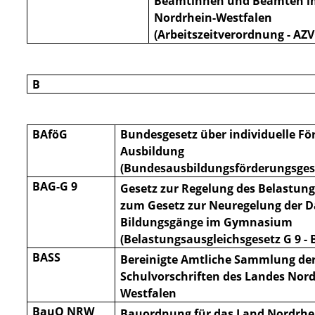
Beamtinnen und Beamten i
Nordrhein-Westfalen
(Arbeitszeitverord
nung - AZ
B
BAföG
Bundesgesetz über individuelle Fö
Ausbildung
(Bundesausbildungsförderungsgese
BAG-G 9
Gesetz zur Regelung des Belastun
zum Gesetz zur Neuregelung der D
Bildungsgänge im Gymnasium
(Belastungsausgleichsgesetz G 9 - 
BASS
Bereinigte Amtliche Sammlung de
Schulvorschriften des Landes Nord
Westfalen
BauO NRW
Bauordnung für das Land Nordrhe