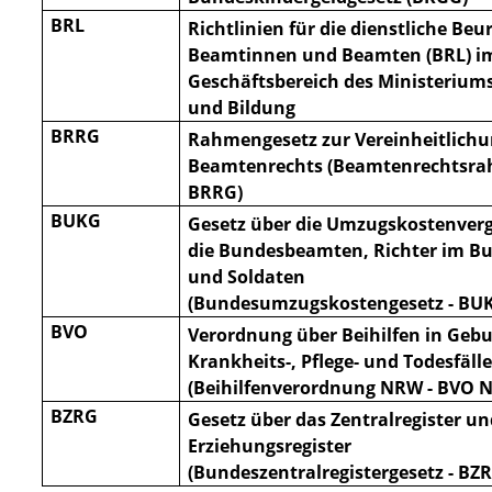
BRL
Richtlinien für die dienstliche Beu
Beamtinnen und Beamten (BRL) i
Geschäftsbereich des Ministeriums
und Bildung
BRRG
Rahmengesetz zur Vereinheitlichu
Beamtenrechts (Beamtenrechtsra
BRRG)
BUKG
Gesetz über die Umzugskostenver
die Bundesbeamten, Richter im B
und Soldaten
(Bundesumzugskostengesetz - BU
BVO
Verordnung über Beihilfen in Gebu
Krankheits-, Pflege- und Todesfäll
(Beihilfenverordnung NRW - BVO
N
BZRG
Gesetz über das Zentralregister un
Erziehungsregister
(Bundeszentralregistergesetz - BZ