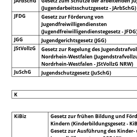
JArbSchG
Gesetz zum Schutze der arbeitenden J
(Jugendarbeitsschutzgesetz - JArbSchG)
JFDG
Gesetz zur Förderung von
Jugendfreiwilligendiensten
(Jugendfreiwilligendienstegesetz - JFDG
JGG
Jugendgerichtsgesetz (JGG)
JStVollzG
Gesetz zur Regelung des Jugendstrafvol
Nordrhein-Westfalen (Jugendstrafvollz
Nordrhein-
Westfalen - JStVollzG NRW)
JuSchG
Jugendschutzgesetz (JuSchG)
K
KiBiz
Gesetz zur frühen Bildung und För
Kindern (Kinderbildungsgesetz - KiBi
Gesetz zur Ausfüh
rung des Kinder-