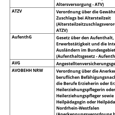
Al
tersversorgung - ATV)
ATZV
Verordnung über die Gewäh
Zuschlags bei Altersteilzeit
(Altersteilzeitzuschlagsvero
ATZV)
AufenthG
Gesetz über den Aufenthalt, 
Erwerbstätigkeit und die Int
Ausländern im Bundesgebie
(Aufent
haltsgesetz - Aufent
AVG
Angestelltenversicherungsg
AVOBEHH NRW
Verordnung über die Anerk
beruflichen Befähigungsnac
die Berufe Erzieherin oder Er
Heilerziehungspflegerin ode
Heilerziehungspfleger sowie
Heilpädagogin oder Heilpäda
Nordrhein-Westfalen
(Anerkennungsverordnung b