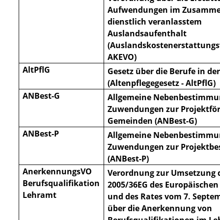
Aufwendungen im Zusamme
dienstlich veranlasstem
Aus
landsaufenthalt
(Auslandskostenerstattungs
AKEVO)
AltPflG
Gesetz über die Berufe in de
(Altenpflegegesetz - AltPflG)
ANBest-G
Allgemeine Nebenbestimmu
Zuwendungen zur Projektfö
Gemeinden (ANBest-G)
ANBest-P
Allgemeine Nebenbestimmu
Zuwendungen zur Projektb
(ANBest-P)
AnerkennungsVO
Verordnung zur Umsetzung d
Berufsqualifikation
2005/36EG des Europäischen
Lehramt
und des Rates vom
7. Septe
über die Anerkennung von