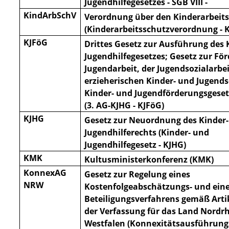
Jugendhilfegesetzes - SGB VIII -
KindArbSchV
Verordnung über den Kinderarbeit
(Kinderarbeitsschutzverordnung - 
KJFöG
Drittes Gesetz zur Ausführung des 
Jugendhilfegesetzes; Gesetz zur Fö
Jugendarbeit, der
Jugendsozialarbe
erzieherischen Kinder- und Jugends
Kinder- und Jugendförderungsgeset
(3. AG-KJHG - KJFöG)
KJHG
Gesetz zur Neuordnung des Kinder
Jugendhilferechts (Kinder- und
Jugendhilfegesetz - KJHG)
KMK
Kultusministerkonferenz (KMK)
KonnexAG
Gesetz zur Regelung eines
NRW
Kostenfolgeabschätzungs- und ein
Beteiligungsverfahrens gemäß Artik
der Verfassung für das Land Nordrh
Westfalen (Konnexitätsausführungs