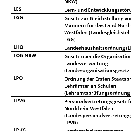
NRW)
LES
Lern- und Entwicklungsstör
LGG
Gesetz zur Gleichstellung v
Männern für das Land Nordr
Westfalen (Landesgleichstel
LGG)
LHO
Landeshaushaltsordnung (
LOG NRW
Gesetz über die Organisatio
Landesverwaltung
(Landesorganisationsgesetz
LPO
Ordnung der Ersten Staatsp
Lehrämter an Schulen
(Lehramtsprüfungsordnung 
LPVG
Personalvertretungsgesetz f
Nordrhein-Westfalen
(Landespersonalvertretungsg
LPVG)
LRKG