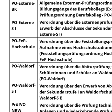
Allgemeine Externen-Prüfungsordnu
PO-Externe-
Bildungsgänge des Berufskollegs (Ex
BK
Prüfungsordnung Berufskolleg - PO-
Verordnung über die Externenprüf
PO-Externe-
Erwerb der Abschlüsse der Sekundars
S I
Externe-S I)
PO-FeP-
Verordnung über die Feststellungsp
Hochschule
Aufnahme eines Hochschulstudium
(Feststellungsprüfungsordnung Hoch
FeP-Hochschule)
PO-Waldorf
Verordnung über die Abiturprüfung 
Schülerinnen und Schüler an Waldo
(PO-Waldorf)
PO-Waldorf-
Verordnung über den Erwerb von Ab
S I
der Sekundarstufe I an Waldorfschu
Waldorf-S I)
PrüfVO
Verordnung über die Prüfung techni
NRW
Anlagen und wiederkehrende Prüfu