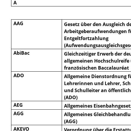
A
AAG
Gesetz über den Ausgleich d
Arbeitgeberaufwendungen f
Entgeltfortzahlung
(Aufwendungsausgleichsges
AbiBac
Gleichzeitiger Erwerb der d
allgemeinen Hochschulreife
französischen Baccalauréat
ADO
Allgemeine Dienstordnung f
Lehrerinnen und Lehrer, Sch
und Schulleiter an öffentlic
(ADO)
AEG
Allgemeines Eisenbahngeset
AGG
Allgemeines Gleichbehandlu
(AGG)
AKEVO
Verordnung über die Erstat