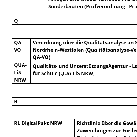
Sonderbauten (Prüfverord
nung - Pr
Q
QA-
Verordnung über die Qualitätsanalyse an 
VO
Nordrhein-Westfalen (Qualitätsanalyse-Ve
QA-VO)
QUA-
Qualitäts- und UnterstützungsAgentur - L
LiS
für Schule (QUA-LiS NRW)
NRW
R
RL DigitalPakt NRW
Richtlinie über die Gew
Zuwendungen zur Förde