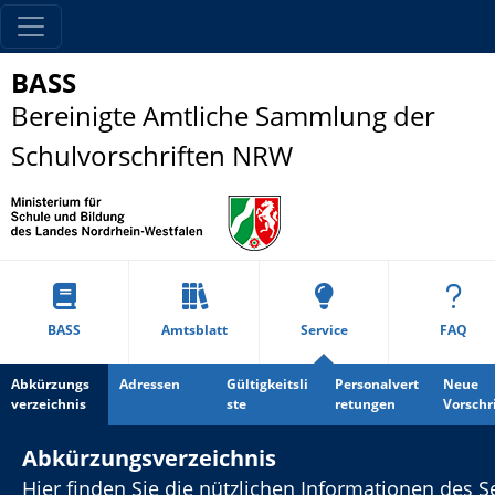
BASS
Bereinigte Amtliche Sammlung der
Schulvorschriften NRW
BASS
Amtsblatt
Service
FAQ
Abkürzungs
Adressen
Gültigkeitsli
Personalvert
Neue
verzeichnis
ste
retungen
Vorschr
Abkürzungsverzeichnis
Hier finden Sie die nützlichen Informationen des Se