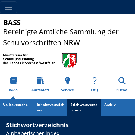
BASS
Bereinigte Amtliche Sammlung der
Schulvorschriften NRW
BASS
Amtsblatt
Service
FAQ
Suche
Volltextsuche
Inhaltsverzeich
Stichwortverze
Archiv
nis
ichnis
Stichwortverzeichnis
Alphabetischer Index