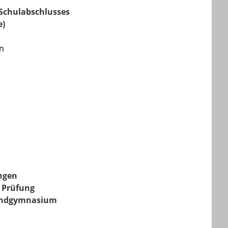
 Schulabschlusses
e)
en
ngen
e Prüfung
bendgymnasium