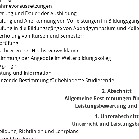
nahmevoraussetzungen
derung und Dauer der Ausbildung
tufung und Anerkennung von Vorleistungen im Bildungsgan
tufung in die Bildungsgänge von Abendgymnasium und Koll
derholung von Kursen und Semestern
hprüfung
schreiten der Höchstverweildauer
timmung der Angebote im Weiterbildungskolleg
ergänge
atung und Information
änzende Bestimmung für behinderte Studierende
2. Abschnitt
Allgemeine Bestimmungen für
Leistungsbewertung und 
1. Unterabschnitt
Unterricht und Leistungs
bildung, Richtlinien und Lehrpläne
errichtsvolumen