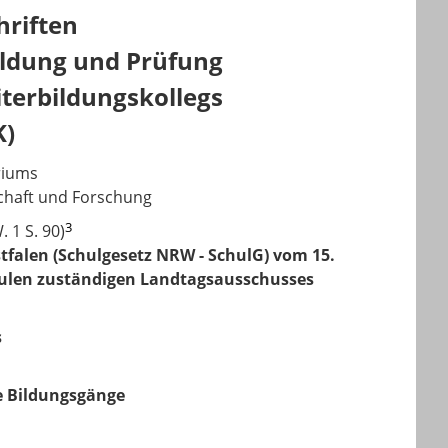
riften
ildung und Prüfung
terbildungskollegs
K)
riums
chaft und Forschung
3
 1 S. 90)
falen (Schulgesetz NRW - SchulG) vom 15.
chulen zuständigen Landtagsausschusses
s
e Bildungsgänge