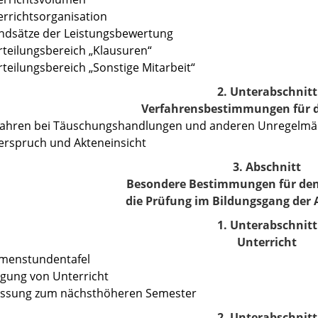
errichtsorganisation
ndsätze der Leistungsbewertung
rteilungsbereich „Klausuren“
rteilungsbereich „Sonstige Mitarbeit“
2. Unterabschnitt
Verfahrensbestimmungen für d
rfahren bei Täuschungshandlungen und anderen Unregelmä
erspruch und Akteneinsicht
3. Abschnitt
Besondere Bestimmungen für den
die Prüfung im Bildungsgang der
1. Unterabschnitt
Unterricht
hmenstundentafel
egung von Unterricht
lassung zum nächsthöheren Semester
2. Unterabschnitt