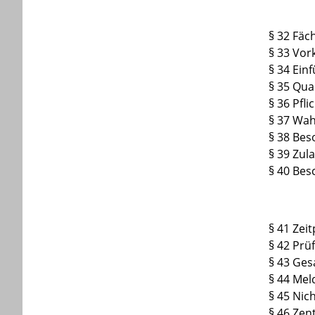
§ 32 Fäc
§ 33 Vor
§ 34 Ein
§ 35 Qua
§ 36 Pfl
§ 37 Wah
§ 38 Bes
§ 39 Zul
§ 40 Bes
§ 41 Zei
§ 42 Pr
§ 43 Ges
§ 44 Mel
§ 45 Nic
§ 46 Zen