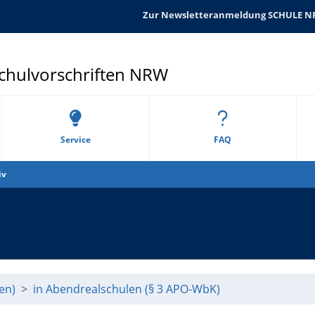
Zur Newsletteranmeldung SCHULE 
Schulvorschriften NRW
Service
FAQ
iv
en)
in Abendrealschulen (§ 3 APO-WbK)