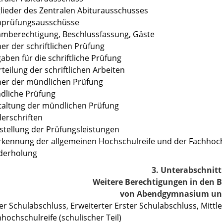
glieder des Zentralen Abiturausschusses
chprüfungsausschüsse
mmberechtigung, Beschlussfassung, Gäste
her der schriftlichen Prüfung
gaben für die schriftliche Prüfung
rteilung der schriftlichen Arbeiten
her der mündlichen Prüfung
dliche Prüfung
taltung der mündlichen Prüfung
derschriften
tstellung der Prüfungsleistungen
rkennung der allgemeinen Hochschulreife und der Fachhochsc
ederholung
3. Unterabschnitt
Weitere Berechtigungen in den 
von Abendgymnasium und
ter Schulabschluss, Erweiterter Erster Schulabschluss, Mittl
hhochschulreife (schulischer Teil)