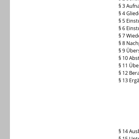
§ 3 Auf
§ 4 Glie
§ 5 Eins
§ 6 Eins
§ 7 Wie
§ 8 Nac
§ 9 Über
§ 10 Abs
§ 11 Üb
§ 12 Ber
§ 13 Erg
§ 14 Aus
§ 15 Unt