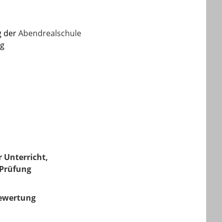
g der
Abendrealschule
eg
 Unterricht,
Prüfung
bewertung