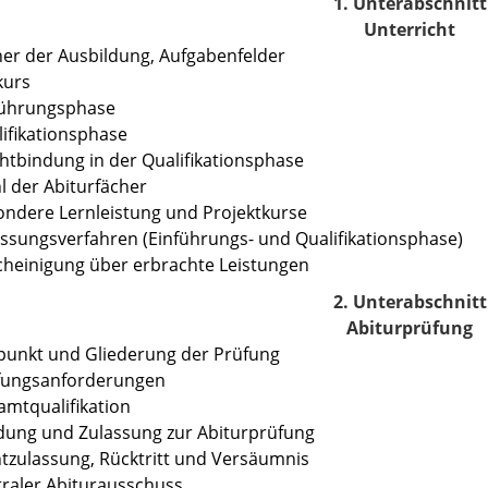
1. Unterabschnitt
Unterricht
her der Ausbildung, Aufgabenfelder
kurs
führungsphase
lifikationsphase
ichtbindung in der Qualifikationsphase
l der Abiturfächer
ondere Lernleistung und Projektkurse
assungsverfahren (Einführungs- und Qualifikationsphase)
cheinigung über erbrachte Leistungen
2. Unterabschnitt
Abiturprüfung
tpunkt und Gliederung der Prüfung
üfungsanforderungen
amtqualifikation
dung und Zulassung zur Abiturprüfung
htzulassung, Rücktritt und Versäumnis
traler Abiturausschuss