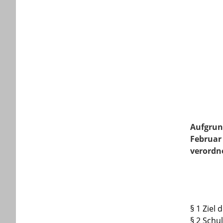
Aufgrund
Februar
verordn
§ 1 Ziel
§ 2 Sch