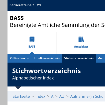
Barrierefreiheit
BASS
Bereinigte Amtliche Sammlung der 
BASS
Amtsblatt
Volltextsuche
Inhaltsverzeichnis
Stichwortverzeichnis
Arch
Stichwortverzeichnis
Alphabetischer Index
Startseite
Index
A
AU
Aufnahme (in Schul