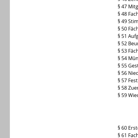
§ 47 Mit
§ 48 Fa
§ 49 Sti
§ 50 Fäc
§ 51 Auf
§ 52 Beu
§ 53 Fäc
§ 54 Mün
§ 55 Ges
§ 56 Nie
§ 57 Fes
§ 58 Zue
§ 59 Wi
§ 60 Ers
§ 61 Fac