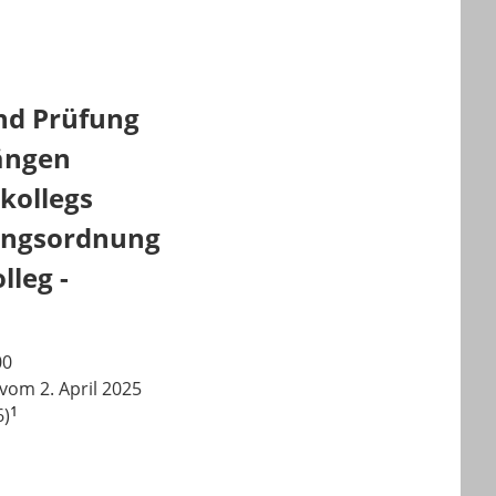
nd Prüfung
ängen
kollegs
fungsordnung
lleg -
00
vom 2. April 2025
1
6)