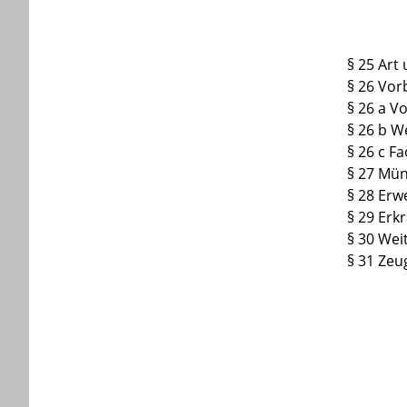
§ 25 Art
§ 26 Vor
§ 26 a V
§ 26 b W
§ 26 c F
§ 27 Mün
§ 28 Erw
§ 29 Erk
§ 30 Wei
§ 31 Zeu