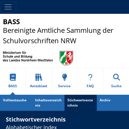
BASS
Bereinigte Amtliche Sammlung der
Schulvorschriften NRW
BASS
Amtsblatt
Service
FAQ
Suche
Volltextsuche
Inhaltsverzeich
Stichwortverze
Archiv
nis
ichnis
Stichwortverzeichnis
Alphabetischer Index