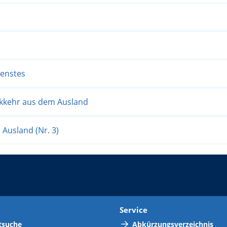
ienstes
ckkehr aus dem Ausland
Ausland (Nr. 3)
t
Service
tsuche
Abkürzungsverzeichnis