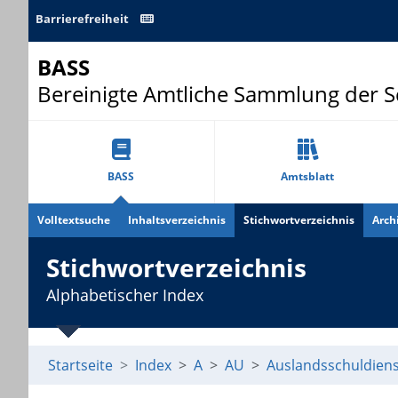
Barrierefreiheit
BASS
Bereinigte Amtliche Sammlung der 
BASS
Amtsblatt
Volltextsuche
Inhaltsverzeichnis
Stichwortverzeichnis
Arch
Stichwortverzeichnis
Alphabetischer Index
Startseite
Index
A
AU
Auslandsschuldiens