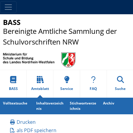
BASS
Bereinigte Amtliche Sammlung der
Schulvorschriften NRW
BASS
Amtsblatt
Service
FAQ
Suche
Volltextsuche
Inhaltsverzeich
Stichwortverze
Archiv
nis
ichnis
Drucken
als PDF speichern