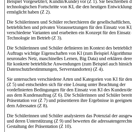
Beispiel Vorgesetzte/r, Kundin/Kunde) vor (Z 1). Sie beschreiben d
technologischen Fortschritte von KI
, die den heutigen Entwicklung
ermöglicht haben (Z 2).
Die Schülerinnen und Schüler recherchieren die gesellschaftlichen,
betrieblichen und privaten Voraussetzungen für den
Einsatz von KI
verschiedene Varianten und erarbeiten ein Konzept für den Einsatz 
Technologie im Betrieb (Z 3).
Die Schülerinnen und Schüler definieren im Kontext des betrieblic
Auftrags wichtige
Eigenschaften von KI
(zum Beispiel Algorithmu
neuronales Netz, maschinelles Lernen, Big Data) und erklären der
für konkrete
betriebliche Anwendungen
(
zum Beispiel auch hinsich
Datenschutzbestimmungen, Serverstandorten)
(Z 4).
Sie untersuchen verschiedene
Arten und Kategorien von KI
für den
(Z 5) und entscheiden sich für eine Lösung unter Beachtung der
vordefinierten Bedingungen für den Einsatz von KI des Kunden/d
aus dem Kundenauftrag (Z 6). Die Schülerinnen und Schüler bereit
Präsentation
vor (Z 7) und präsentieren ihre Ergebnisse in geeigne
dem Adressaten (Z 8).
Die Schülerinnen und Schüler analysieren das
Potenzial
der ausgew
und deren Unterstützung (Z 9) und bewerten die
adressatengerecht
Gestaltung
der Präsentation (Z 10).