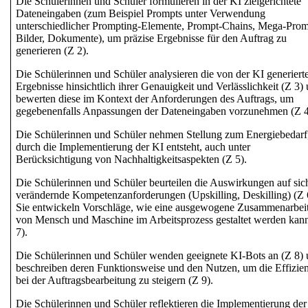
Die Schülerinnen und Schüler formulieren in der KI
zielgerichtete
Dateneingaben
(zum Beispiel Prompts unter Verwendung
unterschiedlicher Prompting-Elemente, Prompt-Chains, Mega-Prom
Bilder, Dokumente), um präzise Ergebnisse für den Auftrag zu
generieren (Z 2).
Die Schülerinnen und Schüler analysieren die von der KI generiert
Ergebnisse hinsichtlich ihrer
Genauigkeit und Verlässlichkeit
(Z 3)
bewerten diese im Kontext der Anforderungen des Auftrags, um
gegebenenfalls
Anpassungen der Dateneingaben
vorzunehmen (Z 4
Die Schülerinnen und Schüler nehmen Stellung zum
Energiebedarf
durch die Implementierung der KI entsteht, auch unter
Berücksichtigung von Nachhaltigkeitsaspekten
(Z 5).
Die Schülerinnen und Schüler beurteilen die
Auswirkungen auf sic
verändernde Kompetenzanforderungen (Upskilling, Deskilling)
(Z 
Sie entwickeln Vorschläge, wie eine ausgewogene
Zusammenarbei
von Mensch
und Maschine im Arbeitsprozess gestaltet werden kan
7).
Die Schülerinnen und Schüler wenden geeignete KI-Bots an (Z 8)
beschreiben deren
Funktionsweise und den Nutzen
, um die Effizie
bei der Auftragsbearbeitung zu steigern (Z 9).
Die Schülerinnen und Schüler reflektieren die
Implementierung der