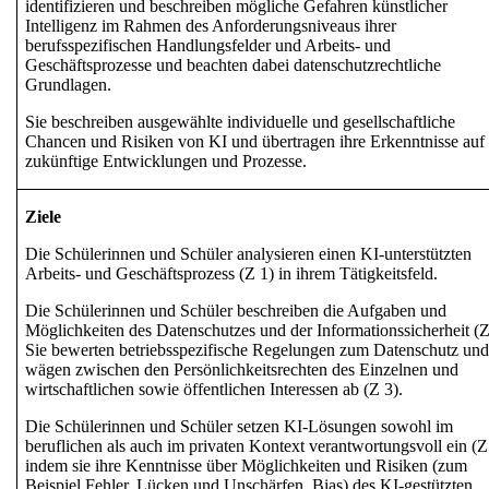
identifizieren und beschreiben mögliche Gefahren künstlicher
Intelligenz im Rahmen des Anforderungsniveaus ihrer
berufsspezifischen Handlungsfelder und Arbeits- und
Geschäftsprozesse und beachten dabei datenschutzrechtliche
Grundlagen.
Sie beschreiben ausgewählte individuelle und gesellschaftliche
Chancen und Risiken von KI und übertragen ihre Erkenntnisse auf
zukünftige Entwicklungen und Prozesse.
Ziele
Die Schülerinnen und Schüler analysieren einen
KI-unterstützten
Arbeits- und Geschäftsprozess
(Z 1) in ihrem Tätigkeitsfeld.
Die Schülerinnen und Schüler beschreiben die Aufgaben und
Möglichkeiten des
Datenschutzes und der Informationssicherheit
(Z
Sie bewerten
betriebsspezifische Regelungen
zum Datenschutz un
wägen zwischen den
Persönlichkeitsrechten
des Einzelnen und
wirtschaftlichen sowie öffentlichen Interessen
ab (Z 3).
Die Schülerinnen und Schüler setzen KI-Lösungen sowohl im
beruflichen als auch im privaten Kontext verantwortungsvoll ein (Z
indem sie ihre Kenntnisse über
Möglichkeiten und Risiken
(zum
Beispiel Fehler, Lücken und Unschärfen, Bias)
des KI-gestützten