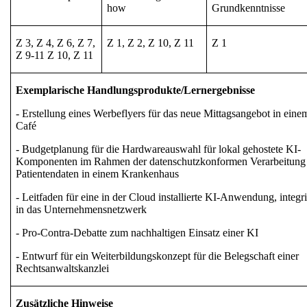
how
Grundkenntnisse
Z 3, Z 4, Z 6, Z 7,
Z 1, Z 2, Z 10, Z 11
Z 1
Z 9-11 Z 10, Z 11
Exemplarische Handlungsprodukte/Lernergebnisse
- Erstellung eines Werbeflyers für das neue Mittagsangebot in eine
Café
- Budgetplanung für die Hardwareauswahl für lokal gehostete KI-
Komponenten im Rahmen der datenschutzkonformen Verarbeitung
Patientendaten in einem Krankenhaus
- Leitfaden für eine in der Cloud installierte KI-Anwendung, integri
in das Unternehmensnetzwerk
- Pro-Contra-Debatte zum nachhaltigen Einsatz einer KI
- Entwurf für ein Weiterbildungskonzept für die Belegschaft einer
Rechtsanwaltskanzlei
Zusätzliche Hinweise