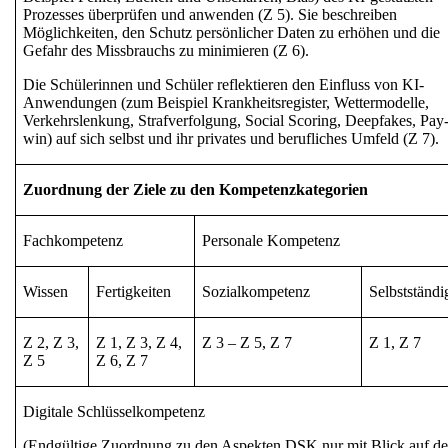
Prozesses
überprüfen und anwenden (Z 5). Sie beschreiben
Möglichkeiten, den
Schutz persönlicher Daten
zu erhöhen und die
Gefahr des Missbrauchs zu minimieren (Z 6).
Die Schülerinnen und Schüler reflektieren den
Einfluss von KI-
Anwendungen
(zum Beispiel
Krankheitsregister, Wettermodelle,
Verkehrslenkung, Strafverfolgung, Social Scoring, Deepfakes, Pay-
win
) auf sich selbst und ihr privates und berufliches Umfeld (Z 7).
Zuordnung der Ziele zu den Kompetenzkategorien
Fachkompetenz
Personale Kompetenz
Wissen
Fertigkeiten
Sozialkompetenz
Selbstständi
Z 2, Z 3,
Z 1, Z 3, Z 4,
Z 3 – Z 5, Z 7
Z 1, Z 7
Z 5
Z 6, Z 7
Digitale Schlüsselkompetenz
(Endgültige Zuordnung zu den Aspekten DSK nur mit Blick auf d