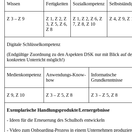
Wissen
Fertigkeiten
Sozialkompetenz
Selbstständi
Z 3 – Z 9
Z 1, Z 2, Z
Z 1, Z 2, Z 6, Z
Z 4, Z 9, Z
3, Z 5, Z 6,
7, Z 8, Z 10
Z 8
Digitale Schlüsselkompetenz
(Endgültige Zuordnung zu den Aspekten DSK nur mit Blick auf d
konkreten Unterricht möglich!)
Medienkompetenz
Anwendungs-Know-
Informatische
how
Grundkenntnisse
Z 9, Z 10
Z 3 – Z 5, Z 8
Z 3 – Z 5, Z 8
Exemplarische Handlungsprodukte/Lernergebnisse
- Ideen für die Erneuerung des Schulhofs entwickeln
- Video zum Onboarding-Prozess in einem Unternehmen produzier