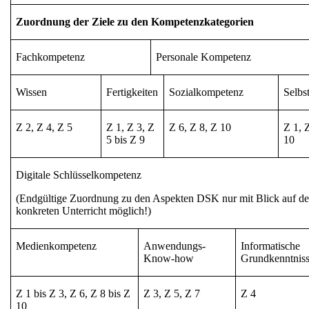
Zuordnung der Ziele zu den Kompetenzkategorien
Fachkompetenz
Personale Kompetenz
Wissen
Fertigkeiten
Sozialkompetenz
Selbs
Z 2, Z 4, Z 5
Z 1, Z 3, Z
Z 6, Z 8, Z 10
Z 1, 
5 bis Z 9
10
Digitale Schlüsselkompetenz
(Endgültige Zuordnung zu den Aspekten DSK nur mit Blick auf d
konkreten Unterricht möglich!)
Medienkompetenz
Anwendungs-
Informatische
Know-how
Grundkenntnis
Z 1 bis Z 3, Z 6, Z 8 bis Z
Z 3, Z 5, Z 7
Z 4
10