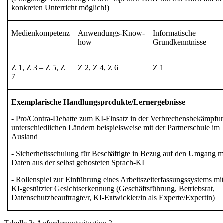
konkreten Unterricht möglich!)
Medienkompetenz
Anwendungs-Know-
Informatische
how
Grundkenntnisse
Z 1, Z 3 – Z 5, Z
Z 2, Z 4, Z 6
Z 1
7
Exemplarische Handlungsprodukte/Lernergebnisse
- Pro/Contra-Debatte zum KI-Einsatz in der Verbrechensbekämpfu
unterschiedlichen Ländern beispielsweise mit der Partnerschule im
Ausland
- Sicherheitsschulung für Beschäftigte in Bezug auf den Umgang m
Daten aus der selbst gehosteten Sprach-KI
- Rollenspiel zur Einführung eines Arbeitszeiterfassungssystems mit
KI-gestützter Gesichtserkennung (Geschäftsführung, Betriebsrat,
Datenschutzbeauftragte/r, KI-Entwickler/in als Experte/Expertin)
Tabelle
3
:
Anforderungssituation
3