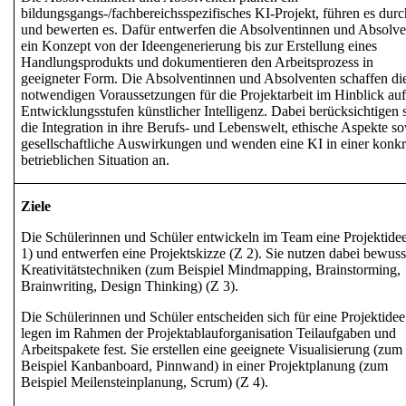
bildungsgangs-/fachbereichsspezifisches KI-Projekt
,
führen es durc
und bewerten es. Dafür entwerfen die Absolventinnen und Absolv
ein Konzept von der Ideengenerierung bis zur Erstellung eines
Handlungsprodukts und dokumentieren den Arbeitsprozess in
geeigneter Form. Die Absolventinnen und Absolventen schaffen di
notwendigen Voraussetzungen für die Projektarbeit im Hinblick auf
Entwicklungsstufen künstlicher Intelligenz. Dabei berücksichtigen 
die Integration in ihre Berufs- und Lebenswelt, ethische Aspekte s
gesellschaftliche Auswirkungen und wenden eine KI in einer konkr
betrieblichen Situation an.
Ziele
Die Schülerinnen und Schüler entwickeln im Team eine
Projektide
1) und entwerfen eine
Projektskizze
(Z 2). Sie nutzen dabei bewuss
Kreativitätstechniken
(zum Beispiel Mindmapping, Brainstorming,
Brainwriting, Design Thinking) (Z 3).
Die Schülerinnen und Schüler entscheiden sich für eine Projektide
legen im Rahmen der
Projektablauforganisation
Teilaufgaben und
Arbeitspakete fest. Sie erstellen eine geeignete
Visualisierung
(zum
Beispiel Kanbanboard, Pinnwand) in einer
Projektplanung
(zum
Beispiel Meilensteinplanung, Scrum) (Z 4).