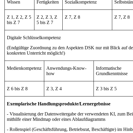
Wissen
Fertigkeiten
Sozialkompetenz
Selbststän
Z 1, Z 2, Z 5
Z 2, Z 3, Z
Z 7, Z 8
Z 7, Z 8
bis Z 7
5 bis Z 7
Digitale Schlüsselkompetenz
(Endgültige Zuordnung zu den Aspekten DSK nur mit Blick auf d
konkreten Unterricht möglich!)
Medienkompetenz
Anwendungs-Know-
Informatische
how
Grundkenntnisse
Z 6 bis Z 8
Z 3, Z 4
Z 3 bis Z 5
Exemplarische Handlungsprodukte/Lernergebnisse
- Visualisierung der Datenweitergabe der verwendeten KI, zum Bei
mithilfe einer Mindmap oder eines Ablaufdiagramms
- Rollenspiel (Geschäftsführung, Betriebsrat, Beschäftigte) im Hinb