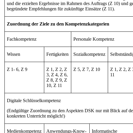
und die erzielten Ergebnisse im Rahmen des Auftrags (Z 10) und g
begründete
Empfehlungen für zukünftige Einsätze
(Z 11).
Zuordnung der Ziele zu den Kompetenzkategorien
Fachkompetenz
Personale Kompetenz
Wissen
Fertigkeiten
Sozialkompetenz
Selbstständi
Z 1- 6, Z 9
Z 1, Z 2, Z
Z 5, Z 7, Z 10
Z 1, Z 2, Z 
3, Z 4, Z 6,
11
Z 8, Z 9, Z
10, Z 11
Digitale Schlüsselkompetenz
(Endgültige Zuordnung zu den Aspekten DSK nur mit Blick auf d
konkreten Unterricht möglich!)
Medienkompetenz
Anwendungs-Know-
Informatische