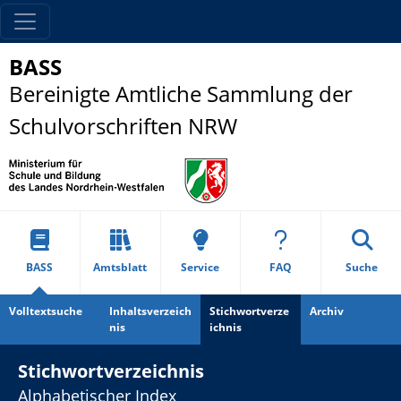
BASS
Bereinigte Amtliche Sammlung der
Schulvorschriften NRW
BASS
Amtsblatt
Service
FAQ
Suche
Volltextsuche
Inhaltsverzeich
Stichwortverze
Archiv
nis
ichnis
Stichwortverzeichnis
Alphabetischer Index