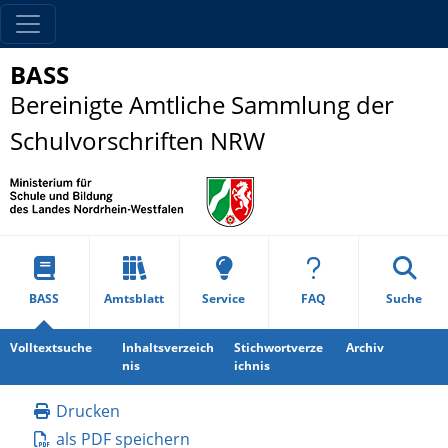
BASS
Bereinigte Amtliche Sammlung der
Schulvorschriften NRW
BASS
Amtsblatt
Service
FAQ
Suche
Volltextsuche
Inhaltsverzeich
Stichwortverze
Archiv
nis
ichnis
Drucken
als PDF speichern