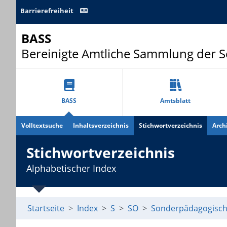
Barrierefreiheit
BASS
Bereinigte Amtliche Sammlung der 
BASS
Amtsblatt
Volltextsuche
Inhaltsverzeichnis
Stichwortverzeichnis
Arch
Stichwortverzeichnis
Alphabetischer Index
Startseite
Index
S
SO
Sonderpädagogisch