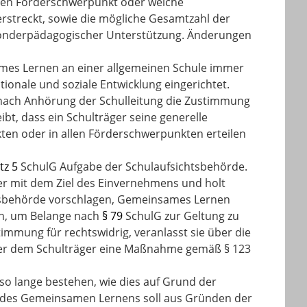
chen Förderschwerpunkt oder welche
streckt, sowie die mögliche Gesamtzahl der
sonderpädagogischer Unterstützung. Änderungen
ames Lernen an einer allgemeinen Schule immer
onale und soziale Entwicklung eingerichtet.
e nach Anhörung der Schulleitung die Zustimmung
ibt, dass ein Schulträger seine generelle
en oder in allen Förderschwerpunkten erteilen
tz 5
SchulG Aufgabe der Schulaufsichtsbehörde.
er mit dem Ziel des Einvernehmens und holt
htsbehörde vorschlagen, Gemeinsames Lernen
rn, um Belange nach
§ 79
SchulG zur Geltung zu
immung für rechtswidrig, veranlasst sie über die
ber dem Schulträger eine Maßnahme gemäß § 123
o lange bestehen, wie dies auf Grund der
en des Gemeinsamen Lernens soll aus Gründen der