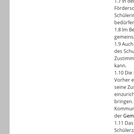
1.7 In d
Fördersc
Schüler
bedürfen
1.8 Im B
gemeinsa
1.9 Auch
des Schu
Zustimmu
kann.
1.10 Die
Vorher e
seine Zu
einzuric
bringen.
Kommuna
der
Gem
1.11 Das
Schülerz