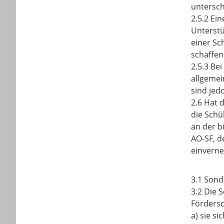
untersch
2.5.2 Ei
Unterstü
einer Sc
schaffen
2.5.3 Be
allgemei
sind jed
2.6 Hat 
die Schü
an der b
AO-SF, d
einverne
3.1 Sond
3.2 Die 
Fördersc
a) sie s