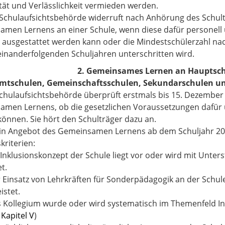
tät und Verlässlichkeit vermieden werden.
 Schulaufsichtsbehörde widerruft nach Anhörung des Schult
men Lernens an einer Schule, wenn diese dafür personell 
ausgestattet werden kann oder die Mindestschülerzahl nac
einanderfolgenden Schuljahren unterschritten wird.
2. Gemeinsames Lernen an Hauptsch
mtschulen, Gemeinschaftsschulen, Sekundarschulen un
Schulaufsichtsbehörde überprüft erstmals bis 15. Dezember
men Lernens, ob die gesetzlichen Voraussetzungen dafür ü
önnen. Sie hört den Schulträger dazu an.
ein Angebot des Gemeinsamen Lernens ab dem Schuljahr 201
kriterien:
n Inklusionskonzept der Schule liegt vor oder wird mit Unt
t.
r Einsatz von Lehrkräften für Sonderpädagogik an der Schul
istet.
s Kollegium wurde oder wird systematisch im Themenfeld Ink
 Kapitel V
)