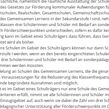
e sächliche, namentlich die räumliche Ausstattung der Sch
 des Gesetzes zur Förderung kommunaler Aufwendungen für
tschulen, Realschulen, Gesamtschulen, Gemeinschaftsschu
des Gemeinsamen Lernens in der Sekundarstufe I sind, nehme
klassen drei Schülerinnen und Schüler mit Bedarf an sond
ch Förderschwerpunkten unterschieden, sofern es dafür kei
g kann im Gebiet eines Schulträgers dazu führen, dass G
tet wird als bisher.
ere Schulen im Gebiet des Schulträgers können nur dann 
stufe I werden, wenn an den bereits eingerichteten Schu
 drei Schülerinnen und Schüler mit Bedarf an sonderpädag
mmen werden müssten.
elung an Schulen des Gemeinsamen Lernens, die die genann
e Voraussetzungen für die Reduzierung des Klassenfrequen
ende begründete Ausnahmen sind möglich:
bt es im Gebiet eines Schulträgers nur eine Schule des Ge
skriterien erfüllt, nimmt sie alle Schülerinnen und Schüle
 Einzugsgebiet auf, auch wenn sie dabei die Zahl von drei S
dagogischer Unterstützung aller Förderschwerpunkte im D