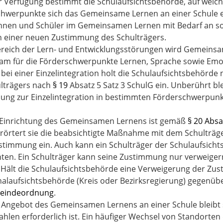
er Verfügung bestimmt die Schulaufsichtsbehörde, auf wel
hwerpunkte sich das Gemeinsame Lernen an einer Schule er
innen und Schüler im Gemeinsamen Lernen mit Bedarf an 
 einer neuen Zustimmung des Schulträgers.
ereich der Lern- und Entwicklungsstörungen wird Gemeins
m für die Förderschwerpunkte Lernen, Sprache sowie Emoti
 bei einer Einzelintegration holt die Schulaufsichtsbehörd
lträgers nach
§ 19
Absatz 5
Satz 3 SchulG ein. Unberührt ble
ng zur Einzelintegration in bestimmten Förderschwerpunkt
 Einrichtung des Gemeinsamen Lernens ist gemäß
§ 20 Absa
rörtert sie die beabsichtigte Maßnahme mit dem Schulträg
stimmung ein. Auch kann ein Schulträger der Schulaufsic
hten. Ein Schulträger kann seine Zustimmung nur verweige
 Hält die Schulaufsichtsbehörde eine Verweigerung der Zust
laufsichtsbehörde (Kreis oder Bezirksregierung) gegenü
eindeordnung
.
 Angebot des Gemeinsamen Lernens an einer Schule bleibt s
ahlen erforderlich ist. Ein häufiger Wechsel von Standort