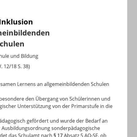
Inklusion
emeinbildenden
Schulen
hule und Bildung
 12/18 S. 38)
insamen Lernens an allgemeinbildenden Schulen
 insbesondere den Übergang von Schülerinnen und
gischer Unterstützung von der Primarstufe in die
rpädagogisch gefördert und wurde der Bedarf an
 Ausbildungsordnung sonderpädagogische
heidet das Schulamt nach
§ 17
Absatz 5 AO-SF, ob