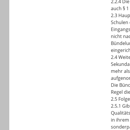
2.2.4 Di
auch § 1
2.3 Haup
Schulen 
Eingangs
nicht na
Bündelun
eingerich
2.4 Weit
Sekundar
mehr als
aufgeno
Die Bünd
Regel di
2.5 Folg
2.5.1 Gi
Qualität
in ihrem
sonderpä