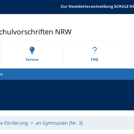
Zur Newsletteranmeldung SCHULE 
Schulvorschriften NRW
Service
FAQ
iv
e Förderung
an Gymnasien (Nr. 3)