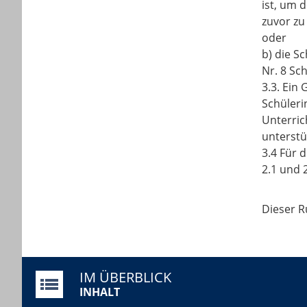
ist, um 
zuvor zu
oder
b) die S
Nr. 8 Sc
3.3. Ein
Schüleri
Unterric
unterstü
3.4 Für 
2.1 und 2
Dieser Ru
IM ÜBERBLICK
INHALT