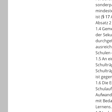
sonderpä
mindeste
ist (
§ 17
A
Absatz 2
1.4 Geme
der Seku
durchgef
ausreich
Schulen 
1.5 An e
Schulträ
Schulträ
ist gege
1.6 Die 
Schulauf
Aufwand 
mit Beda
Lernens.