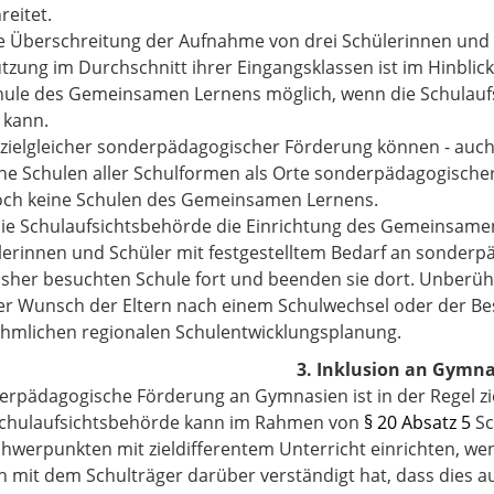
reitet.
ne Überschreitung der Aufnahme von drei Schülerinnen und
tzung im Durchschnitt ihrer Eingangsklassen ist im Hinbli
hule des Gemeinsamen Lernens möglich, wenn die Schulaufs
 kann.
i zielgleicher sonderpädagogischer Förderung können - auc
ne Schulen aller Schulformen als Orte sonderpädagogisch
och keine Schulen des Gemeinsamen Lernens.
die Schulaufsichtsbehörde die Einrichtung des Gemeinsam
lerinnen und Schüler mit festgestelltem Bedarf an sonderp
isher besuchten Schule fort und beenden sie dort. Unberüh
er Wunsch der Eltern nach einem Schulwechsel oder der B
hmlichen regionalen Schulentwicklungsplanung.
3. Inklusion an Gymn
erpädagogische Förderung an Gymnasien ist in der Regel zie
Schulaufsichtsbehörde kann im Rahmen von
§ 20 Absatz 5
Sc
hwerpunkten mit zieldifferentem Unterricht einrichten, we
ich mit dem Schulträger darüber verständigt hat, dass dies 