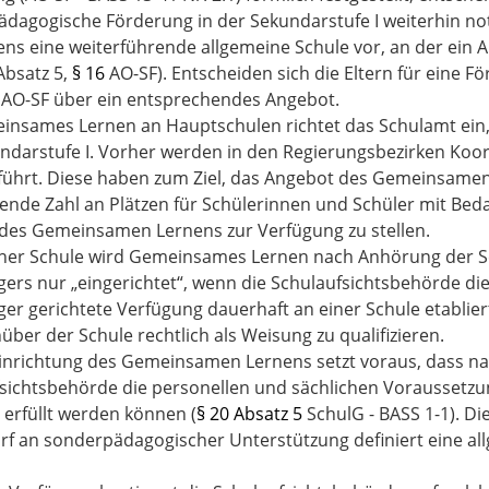
dagogische Förderung in der Sekundarstufe I weiterhin notwe
ns eine weiterführende allgemeine Schule vor, an der ei
bsatz 5,
§ 16
AO-SF). Entscheiden sich die Eltern für eine 
 AO-SF über ein entsprechendes Angebot.
insames Lernen an Hauptschulen richtet das Schulamt ein,
ndarstufe I. Vorher werden in den Regierungsbezirken Koo
ührt. Diese haben zum Ziel, das Angebot des Gemeinsame
ende Zahl an Plätzen für Schülerinnen und Schüler mit Be
des Gemeinsamen Lernens zur Verfügung zu stellen.
iner Schule wird Gemeinsames Lernen nach Anhörung der Sc
gers nur „eingerichtet“, wenn die Schulaufsichtsbehörde die
ger gerichtete Verfügung dauerhaft an einer Schule etablie
nüber der Schule rechtlich als Weisung zu qualifizieren.
Einrichtung des Gemeinsamen Lernens setzt voraus, dass na
sichtsbehörde die personellen und sächlichen Voraussetzun
erfüllt werden können (
§ 20 Absatz 5
SchulG - BASS 1-1). D
rf an sonderpädagogischer Unterstützung definiert eine a