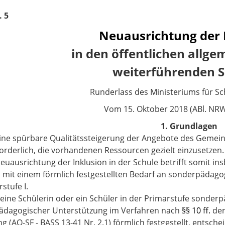
. 5
Neuausrichtung der 
in den öffentlichen allg
weiterführenden 
Runderlass des Ministeriums für Sc
Vom
15. Oktober 2018 (ABl. NRW.
1. Grundlagen
eine spürbare Qualitätssteigerung der Angebote des Geme
rforderlich, die vorhandenen Ressourcen gezielt einzusetzen.
Neuausrichtung der Inklusion in der Schule betrifft somit
 mit einem förmlich festgestellten Bedarf an sonderpädago
stufe I.
 eine Schülerin oder ein Schüler in der Primarstufe sonde
ädagogischer Unterstützung im Verfahren nach
§§ 10 ff.
der
g (AO-SF - BASS 13-41 Nr. 2.1) förmlich festgestellt, entsc