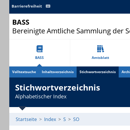
Barrierefreiheit
BASS
Bereinigte Amtliche Sammlung der 
BASS
Amtsblatt
Volltextsuche
Inhaltsverzeichnis
Stichwortverzeichnis
Arch
Stichwortverzeichnis
Alphabetischer Index
Startseite
Index
S
SO