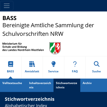
BASS
Bereinigte Amtliche Sammlung der
Schulvorschriften NRW
BASS
Amtsblatt
Service
FAQ
Suche
Volltextsuche
Inhaltsverzeich
Stichwortverze
Archiv
nis
ichnis
Stichwortverzeichnis
Alphabetischer Index