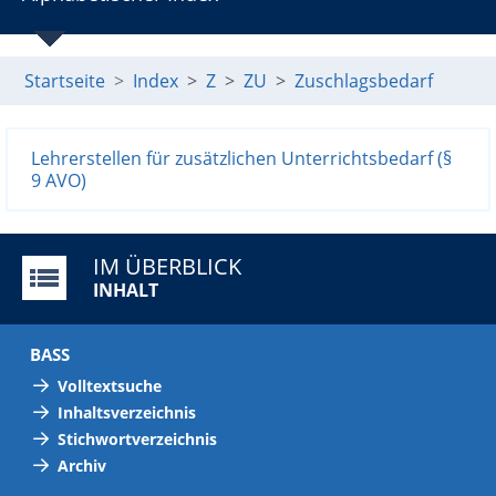
Startseite
Index
Z
ZU
Zuschlagsbedarf
Lehrerstellen für zusätzlichen Unterrichtsbedarf (§
9 AVO)
IM ÜBERBLICK
INHALT
BASS
Volltextsuche
Inhaltsverzeichnis
Stichwortverzeichnis
Archiv