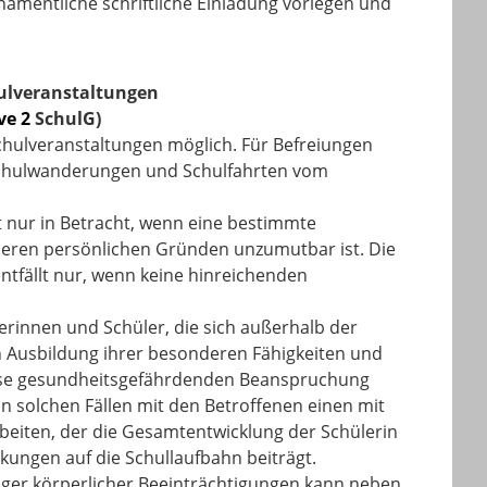
amentliche schriftliche Einladung vorlegen und
hulveranstaltungen
ive 2
SchulG)
Schulveranstaltungen möglich. Für Befreiungen
 Schulwanderungen und Schulfahrten vom
 nur in Betracht, wenn eine bestimmte
nderen persönlichen Gründen unzumutbar ist. Die
ntfällt nur, wenn keine hinreichenden
erinnen und Schüler, die sich außerhalb der
en Ausbildung ihrer besonderen Fähigkeiten und
ise gesundheitsgefährdenden Beanspruchung
in solchen Fällen mit den Betroffenen einen mit
eiten, der die Gesamtentwicklung der Schülerin
kungen auf die Schullaufbahn beiträgt.
iger körperlicher Beeinträchtigungen kann neben