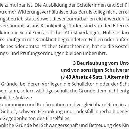
le zumutbar ist. Die Ausbildung der Schülerinnen und Schül
tremer Witterungsverhältnisse das Berufskolleg nicht erre
ngsbetrieb statt, soweit dieser zumutbar erreicht werden k
lversäumnisse aus Krankheitsgründen sind von den Eltern sc
 kann die Schule ein ärztliches Attest verlangen. Holt sie da
s häufigem mit Krankheit begründetem Fehlen oder außerg
tliches oder amtsärztliches Gutachten ein, hat sie die Kost
ngs- und Prüfungsordnungen bleiben unberührt.
3 Beurlaubung vom Unte
und von sonstigen Schulvera
(
§ 43 Absatz 4 Satz 1 Alternati
 Gründe, bei deren Vorliegen die Schulleiterin oder der Schu
en kann, sofern wichtige schulische Gründe dem nicht ent
önliche Anlässe
stkommunion und Konfirmation und vergleichbare Riten in a
, Geburt, schwere Erkrankung und Todesfall innerhalb der Fa
 Gegebenheiten des Einzelfalles.
önliche Gründe bei Schwangerschaft und Betreuung des Ki