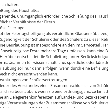
ich halten.
ießung des Haushaltes
ehende, unumgänglich erforderliche Schließung des Haus
tlicher Verhältnisse der Eltern.
iöse Feiertage
t der Feiertagsheiligung als verbindliche Glaubensüberze
Zugehörigkeit der Schülerin oder des Schülers zu dieser Rel
Eine Beurlaubung ist insbesondere an den im Serviceteil „T
 Soweit religiöse Feste mehrere Tage umfassen, kann eine
Hierüber entscheidet die Schulleitung unter Berücksichtigu
ermaßnahmen für wissenschaftliche, sportliche oder küns
rlaubung soll nur dann erfolgen, wenn durch eine Befreiung
eck nicht erreicht werden kann.
nstaltungen von Schülervertretungen
lieder des Vorstandes eines Zusammenschlusses von Schüle
zlich zu beurlauben, wenn sie eine ordnungsgemäße Einladu
e an Delegiertenkonferenzen auf Landes- und Bezirksebene
tige Veranstaltungen der Zusammenschlüsse von Schülerve