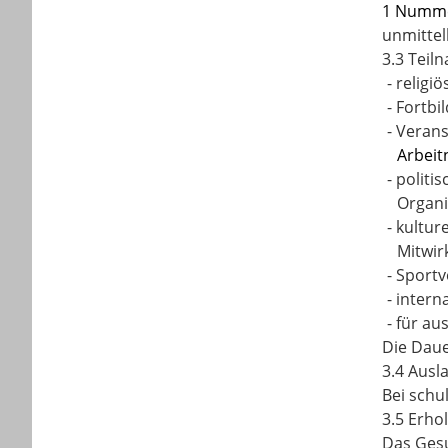
1 Numme
unmittel
3.3 Teil
-
religi
-
Fortbi
-
Verans
Arbeit
-
politi
Organi
-
kultur
Mitwir
-
Sportv
-
intern
-
für au
Die Daue
3.4 Ausl
Bei schu
3.5 Erh
Das Gesu