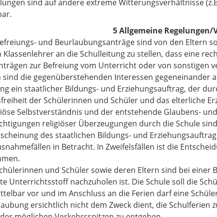
lungen sind auf andere extreme Witterungsverhältnisse (z
ar.
5 Allgemeine Regelungen/
Befreiungs- und Beurlaubungsanträge sind von den Eltern so f
 Klassenlehrer an die Schulleitung zu stellen, dass eine rech
Anträgen zur Befreiung vom Unterricht oder von sonstigen v
sind die gegenüberstehenden Interessen gegeneinander ab
ng ein staatlicher Bildungs- und Erziehungsauftrag, der dur
sfreiheit der Schülerinnen und Schüler und das elterliche Er
giöse Selbstverständnis und der entstehende Glaubens- und G
chtigungen religiöser Überzeugungen durch die Schule sind
rscheinung des staatlichen Bildungs- und Erziehungsauft
usnahmefällen in Betracht. In Zweifelsfällen ist die Entsche
mmen.
Schülerinnen und Schüler sowie deren Eltern sind bei einer
e Unterrichtsstoff nachzuholen ist. Die Schule soll die Sch
ttelbar vor und im Anschluss an die Ferien darf eine Schül
laubung ersichtlich nicht dem Zweck dient, die Schulferien z
der möglichen Verkehrsspitzen zu entgehen.