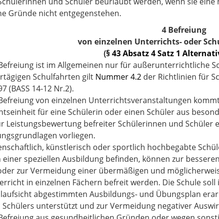
chülerinnen und Schüler beurlaubt werden, wenn sie eine n
he Gründe nicht entgegenstehen.
4 Befreiung
von einzelnen Unterrichts- oder Sc
(
§ 43 Absatz 4 Satz 1 Alternat
 Befreiung ist im Allgemeinen nur für außerunterrichtliche 
tägigen Schulfahrten gilt
Nummer 4.2
der Richtlinien für
97 (BASS 14-12 Nr.2).
 Befreiung von einzelnen Unterrichtsveranstaltungen kommt
htseinheit für eine Schülerin oder einen Schüler aus beso
zur Leistungsbewertung befreiter Schülerinnen und Schüler e
ungsgrundlagen vorliegen.
nschaftlich, künstlerisch oder sportlich hochbegabte Schül
n einer speziellen Ausbildung befinden, können zur besser
 oder zur Vermeidung einer übermäßigen und möglicherwe
rricht in einzelnen Fächern befreit werden. Die Schule soll 
laufsicht abgestimmten Ausbildungs- und Übungsplan erarb
 Schülers unterstützt und zur Vermeidung negativer Auswir
 Befreiung aus gesundheitlichen Gründen oder wegen sonst