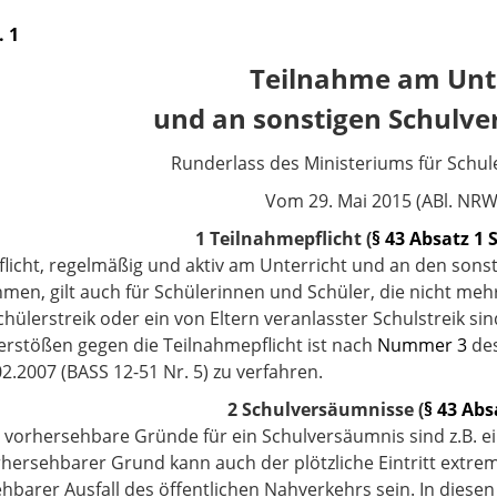
. 1
Teilnahme am Unt
und an sonstigen Schulve
Runderlass des Ministeriums für Schul
Vom
29. Mai 2015 (ABl. NRW.
1 Teilnahmepflicht (
§ 43 Absatz 1 
Pflicht, regelmäßig und aktiv am Unterricht und an den son
hmen, gilt auch für Schülerinnen und Schüler, die nicht mehr 
chülerstreik oder ein von Eltern veranlasster Schulstreik sin
Verstößen gegen die Teilnahmepflicht ist nach
Nummer 3
des
2.2007 (BASS 12-51 Nr. 5) zu verfahren.
2 Schulversäumnisse (
§ 43 Abs
t vorhersehbare Gründe für ein Schulversäumnis sind z.B. ein 
rhersehbarer Grund kann auch der plötzliche Eintritt extre
hbarer Ausfall des öffentlichen Nahverkehrs sein. In diesen