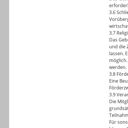
erforderl
3.6 Schl
Vorüberg
wirtschaf
3.7 Relig
Das Gebo
und die 
lassen. 
möglich.
werden. 
3.8 Förd
Eine Beu
Förderzw
3.9 Vera
Die Mitg
grundsät
Teilnahm
Für sons