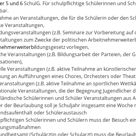
r 5 und 6
SchulG. Für schulpflichtige Schülerinnen und Schü
bar.
nahme an Veranstaltungen, die für die Schülerin oder den 
öse Veranstaltungen,
ldungsveranstaltungen (z.B. Seminare zur Vorbereitung auf d
taltungen zum Zwecke der politischen Arbeitnehmerweiterb
nehmerweiterbil
dungsgesetz
vorliegen,
sche Veranstaltungen (z.B. Bildungsarbeit der Parteien, de
sationen),
elle Veranstaltungen (z.B. aktive Teilnahme an künstlerisc
kung an Aufführungen eines Chores, Orchesters oder Theat
eranstaltungen (z.B. aktive Teilnahme an sportlichen Wettkä
ationale Veranstaltungen, die der Begegnung Jugendlicher d
sländische Schülerinnen und Schüler Veranstaltungen aus An
r der Beurlaubung soll je Schuljahr insgesamt eine Woche n
andsaufenthalt oder Schüleraustausch
lpflichtigen Schülerinnen und Schülern muss der Besuch eine
olungsmaßnahmen
ndheitsamt (Schulärztin oder Schularzt) muss die Beurlau