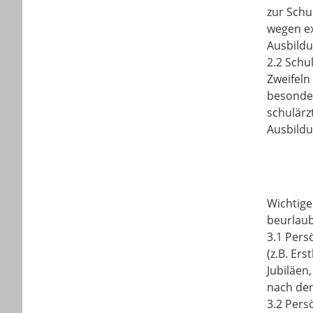
zur Schu
wegen ex
Ausbildu
2.2 Schu
Zweifeln
besonder
schulärz
Ausbildu
Wichtige
beurlaub
3.1 Pers
(z.B. Er
Jubiläen
nach den
3.2 Pers