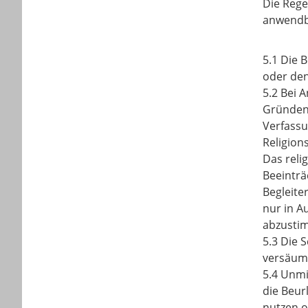
Die Rege
anwendb
5.1 Die 
oder den
5.2 Bei 
Gründen 
Verfassu
Religion
Das reli
Beeinträ
Begleite
nur in A
abzusti
5.3 Die 
versäumt
5.4 Unmi
die Beur
nutzen o