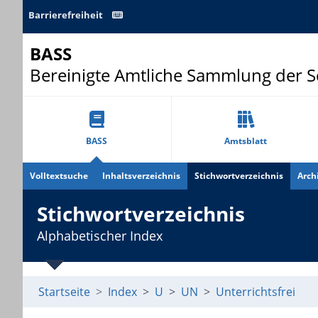
Barrierefreiheit
BASS
Bereinigte Amtliche Sammlung der 
BASS
Amtsblatt
Volltextsuche
Inhaltsverzeichnis
Stichwortverzeichnis
Arch
Stichwortverzeichnis
Alphabetischer Index
Startseite
Index
U
UN
Unterrichtsfrei