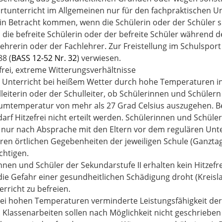
tunterricht im Allgemeinen nur für den fachpraktischen Un
in Betracht kommen, wenn die Schülerin oder der Schüler si
 die befreite Schülerin oder der befreite Schüler während 
lehrerin oder der Fachlehrer. Zur Freistellung im Schulsp
88 (
BASS 12-52 Nr. 32
) verwiesen.
efrei, extreme Witterungsverhältnisse
 Unterricht bei heißem Wetter durch hohe Temperaturen in
lleiterin oder der Schulleiter, ob Schülerinnen und Schülern
umtemperatur von mehr als 27 Grad Celsius auszugehen. B
 darf Hitzefrei nicht erteilt werden. Schülerinnen und Schü
 nur nach Absprache mit den Eltern vor dem regulären Unte
en örtlichen Gegebenheiten der jeweiligen Schule (Ganztag
chtigen.
nnen und Schüler der Sekundarstufe II erhalten kein Hitzefre
die Gefahr einer gesundheitlichen Schädigung droht (Kreisla
rricht zu befreien.
bei hohen Temperaturen verminderte Leistungsfähigkeit der 
Klassenarbeiten sollen nach Möglichkeit nicht geschrieben