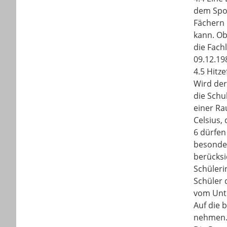
dem Spor
Fächern 
kann. Ob
die Fach
09.12.19
4.5 Hitz
Wird der
die Schu
einer Ra
Celsius,
6 dürfen
besonder
berücksi
Schüleri
Schüler 
vom Unte
Auf die 
nehmen. 