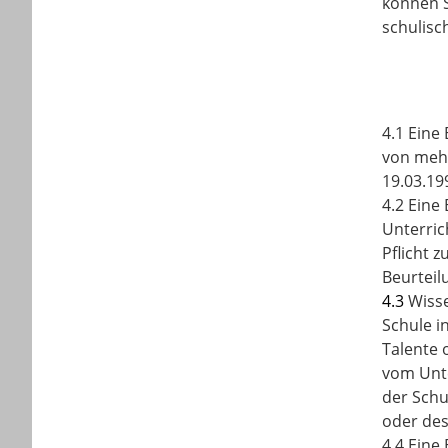
können S
schulisc
4.1 Eine
von mehr
19.03.19
4.2 Eine
Unterric
Pflicht 
Beurteil
4.3
Wisse
Schule i
Talente
vom Unte
der Schu
oder des
4.4 Eine