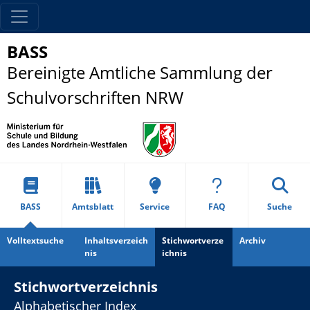
BASS
Bereinigte Amtliche Sammlung der
Schulvorschriften NRW
BASS
Amtsblatt
Service
FAQ
Suche
Volltextsuche
Inhaltsverzeich
Stichwortverze
Archiv
nis
ichnis
Stichwortverzeichnis
Alphabetischer Index