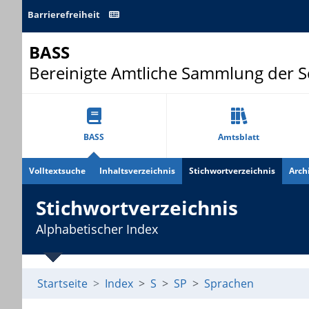
Barrierefreiheit
BASS
Bereinigte Amtliche Sammlung der 
BASS
Amtsblatt
Volltextsuche
Inhaltsverzeichnis
Stichwortverzeichnis
Arch
Stichwortverzeichnis
Alphabetischer Index
Startseite
Index
S
SP
Sprachen