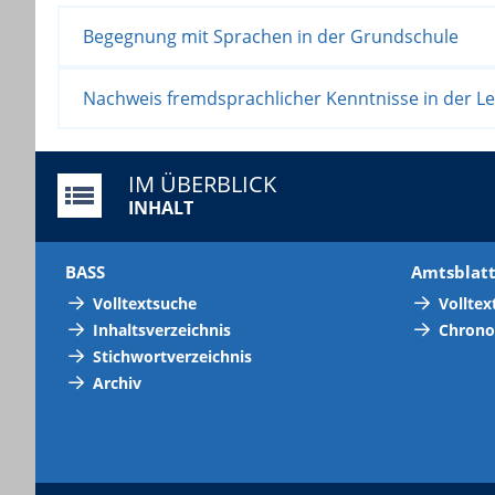
Begegnung mit Sprachen in der Grundschule
Nachweis fremdsprachlicher Kenntnisse in der Le
IM ÜBERBLICK
INHALT
BASS
Amtsblat
Volltextsuche
Volltex
Inhaltsverzeichnis
Chrono
Stichwortverzeichnis
Archiv