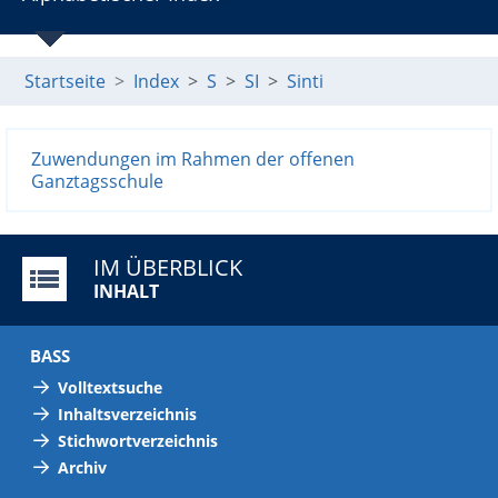
Startseite
Index
S
SI
Sinti
Zuwendungen im Rahmen der offenen
Ganztagsschule
IM ÜBERBLICK
INHALT
BASS
Volltextsuche
Inhaltsverzeichnis
Stichwortverzeichnis
Archiv