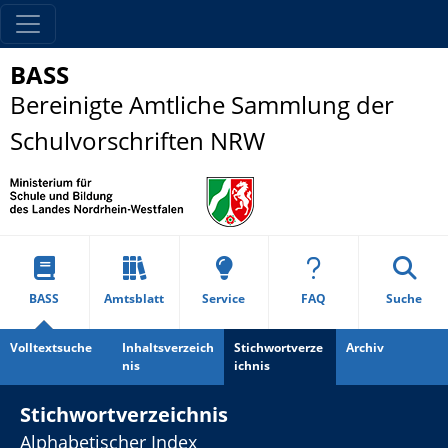
BASS
Bereinigte Amtliche Sammlung der
Schulvorschriften NRW
BASS
Amtsblatt
Service
FAQ
Suche
Volltextsuche
Inhaltsverzeich
Stichwortverze
Archiv
nis
ichnis
Stichwortverzeichnis
Alphabetischer Index