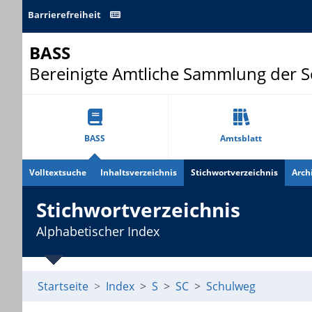
Barrierefreiheit
BASS
Bereinigte Amtliche Sammlung der 
BASS
Amtsblatt
Volltextsuche
Inhaltsverzeichnis
Stichwortverzeichnis
Arch
Stichwortverzeichnis
Alphabetischer Index
Startseite
Index
S
SC
Schulweg