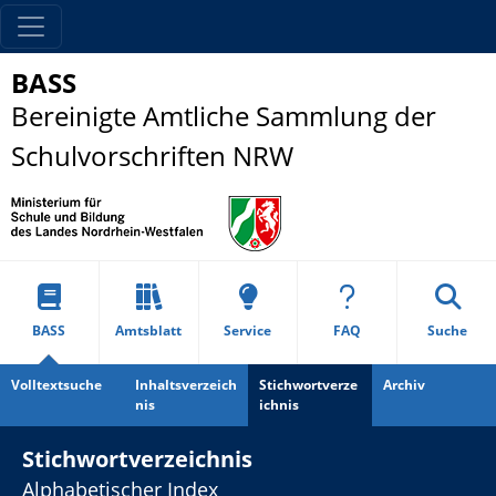
BASS
Bereinigte Amtliche Sammlung der
Schulvorschriften NRW
BASS
Amtsblatt
Service
FAQ
Suche
Volltextsuche
Inhaltsverzeich
Stichwortverze
Archiv
nis
ichnis
Stichwortverzeichnis
Alphabetischer Index