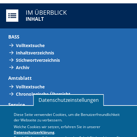
IM ÜBERBLICK
INHALT
BASS
Volltextsuche
Inhaltsverzeichnis
Stichwortverzeichnis
Archiv
Amtsblatt
Volltextsuche
Chronologische Übersicht
Datenschutzeinstellungen
Service
Abkürzungsverzeichnis
Diese Seite verwendet Cookies, um die Benutzerfreundlichkeit
der Webseite zu verbessern.
Adressen
Welche Cookies wir setzen, erfahren Sie in unserer
Gültigkeitsliste
Datenschutzerklärung
.
Personalvertretungen