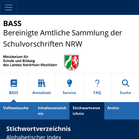
BASS
Bereinigte Amtliche Sammlung der
Schulvorschriften NRW
BASS
Amtsblatt
Service
FAQ
Suche
Volltextsuche
Inhaltsverzeich
Stichwortverze
Archiv
nis
ichnis
Stichwortverzeichnis
Alphabetischer Index