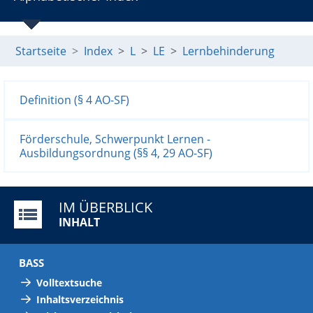
Startseite
Index
L
LE
Lernbehinderung
Definition (§ 4 AO-SF)
Förderschule, Schwerpunkt Lernen -
Ausbildungsordnung (§§ 4, 29 AO-SF)
IM ÜBERBLICK
INHALT
BASS
Volltextsuche
Inhaltsverzeichnis