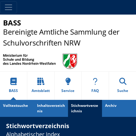
BASS
Bereinigte Amtliche Sammlung der
Schulvorschriften NRW
BASS
Amtsblatt
Service
FAQ
Suche
Volltextsuche
Inhaltsverzeich
Stichwortverze
Archiv
nis
ichnis
Stichwortverzeichnis
Alphabetischer Index