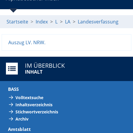
Startseite
Index
L
LA
Landesverfassung
Auszug LV. NRW.
IM ÜBERBLICK
INHALT
BASS
Volltextsuche
Inhaltsverzeichnis
Stichwortverzeichnis
Archiv
Amtsblatt