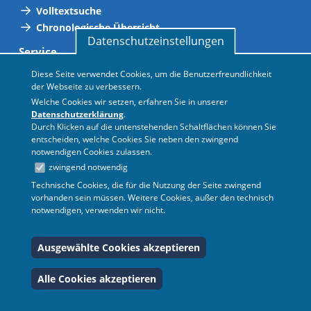
Volltextsuche
Chronologische Übersicht
Datenschutzeinstellungen
Service
Abkürzungsverzeichnis
Diese Seite verwendet Cookies, um die Benutzerfreundlichkeit
der Webseite zu verbessern.
Adressen
Welche Cookies wir setzen, erfahren Sie in unserer
Gültigkeitsliste
Datenschutzerklärung
.
Personalvertretungen
Durch Klicken auf die untenstehenden Schaltflächen können Sie
Neue Vorschriften
entscheiden, welche Cookies Sie neben den zwingend
notwendigen Cookies zulassen.
Termine
zwingend notwendig
Hilfe
Technische Cookies, die für die Nutzung der Seite zwingend
vorhanden sein müssen. Weitere Cookies, außer den technisch
FAQ
notwendigen, verwenden wir nicht.
BASS
Amtsblatt
Ausgewählte Cookies akzeptieren
© 2026 Ministerium für
Impressum
|
Redaktion
|
Alle Cookies akzeptieren
Schule und Bildung des
Datenschutz
Landes Nordrhein-