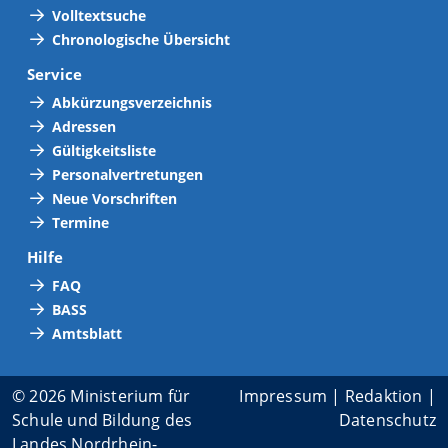
Volltextsuche
Chronologische Übersicht
Service
Abkürzungsverzeichnis
Adressen
Gültigkeitsliste
Personalvertretungen
Neue Vorschriften
Termine
Hilfe
FAQ
BASS
Amtsblatt
© 2026 Ministerium für
Impressum
|
Redaktion
|
Schule und Bildung des
Datenschutz
Landes Nordrhein-