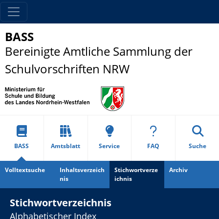
BASS
Bereinigte Amtliche Sammlung der
Schulvorschriften NRW
BASS
Amtsblatt
Service
FAQ
Suche
Volltextsuche
Inhaltsverzeich
Stichwortverze
Archiv
nis
ichnis
Stichwortverzeichnis
Alphabetischer Index