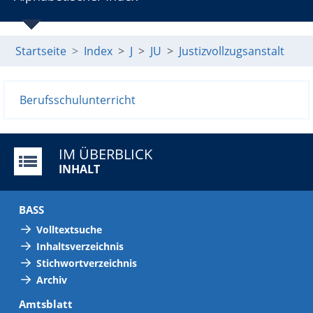
Startseite
Index
J
JU
Justizvollzugsanstalt
Berufsschulunterricht
IM ÜBERBLICK
INHALT
BASS
Volltextsuche
Inhaltsverzeichnis
Stichwortverzeichnis
Archiv
Amtsblatt