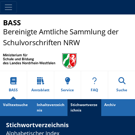
BASS
Bereinigte Amtliche Sammlung der
Schulvorschriften NRW
BASS
Amtsblatt
Service
FAQ
Suche
Volltextsuche
Inhaltsverzeich
Stichwortverze
Archiv
nis
ichnis
Stichwortverzeichnis
Alphabetischer Index