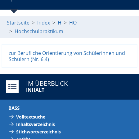
Startseite
Index
H
HO
Hochschulpraktikum
zur Berufliche Orientierung von Schülerinnen und
Schülern (Nr. 6.4)
IM ÜBERBLICK
INHALT
BASS
Volltextsuche
Inhaltsverzeichnis
Stichwortverzeichnis