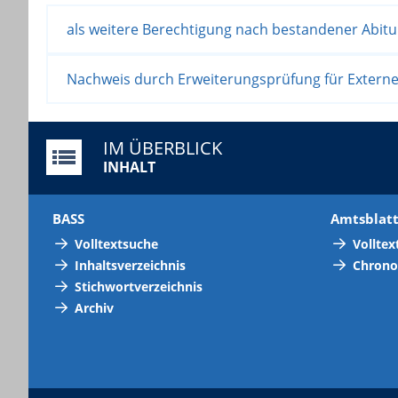
als weitere Berechtigung nach bestandener Abitu
Nachweis durch Erweiterungsprüfung für Externe
IM ÜBERBLICK
INHALT
BASS
Amtsblat
Volltextsuche
Volltex
Inhaltsverzeichnis
Chrono
Stichwortverzeichnis
Archiv