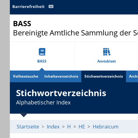
Barrierefreiheit
BASS
Bereinigte Amtliche Sammlung der 
BASS
Amtsblatt
Volltextsuche
Inhaltsverzeichnis
Stichwortverzeichnis
Arch
Stichwortverzeichnis
Alphabetischer Index
Startseite
Index
H
HE
Hebraicum