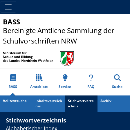
BASS
Bereinigte Amtliche Sammlung der
Schulvorschriften NRW
BASS
Amtsblatt
Service
FAQ
Suche
Volltextsuche
Inhaltsverzeich
Stichwortverze
Archiv
nis
ichnis
Stichwortverzeichnis
Alphabetischer Index