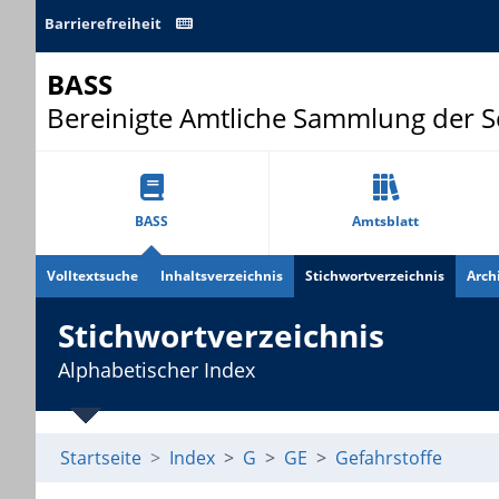
Barrierefreiheit
BASS
Bereinigte Amtliche Sammlung der 
BASS
Amtsblatt
Volltextsuche
Inhaltsverzeichnis
Stichwortverzeichnis
Arch
Stichwortverzeichnis
Alphabetischer Index
Startseite
Index
G
GE
Gefahrstoffe