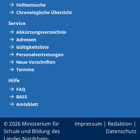
Volltextsuche
Chronologische Übersicht
Service
Abkürzungsverzeichnis
Adressen
Gültigkeitsliste
Personalvertretungen
Neue Vorschriften
Termine
Hilfe
FAQ
BASS
Amtsblatt
© 2026 Ministerium für
Impressum
|
Redaktion
|
Schule und Bildung des
Datenschutz
Landes Nordrhein-