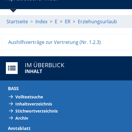
Startseite
Index
E
ER
Erziehungsurlaub
Aushilfsverträge zur Vertretung (Nr. 1.2.3)
IM ÜBERBLICK
INHALT
BASS
Volltextsuche
Inhaltsverzeichnis
Stichwortverzeichnis
Archiv
Amtsblatt