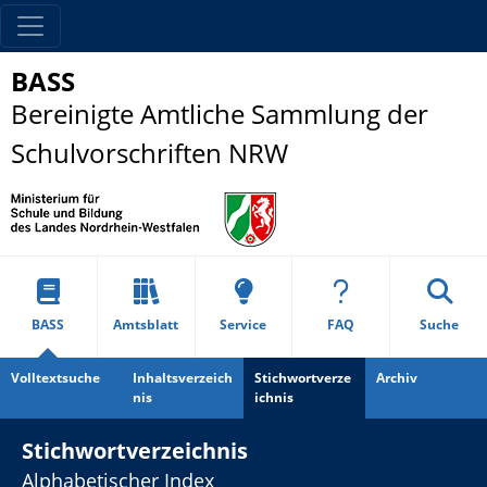
BASS
Bereinigte Amtliche Sammlung der
Schulvorschriften NRW
BASS
Amtsblatt
Service
FAQ
Suche
Volltextsuche
Inhaltsverzeich
Stichwortverze
Archiv
nis
ichnis
Stichwortverzeichnis
Alphabetischer Index