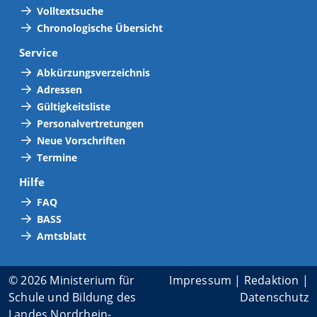
Volltextsuche
Chronologische Übersicht
Service
Abkürzungsverzeichnis
Adressen
Gültigkeitsliste
Personalvertretungen
Neue Vorschriften
Termine
Hilfe
FAQ
BASS
Amtsblatt
© 2026 Ministerium für
Impressum
|
Redaktion
|
Schule und Bildung des
Datenschutz
Landes Nordrhein-