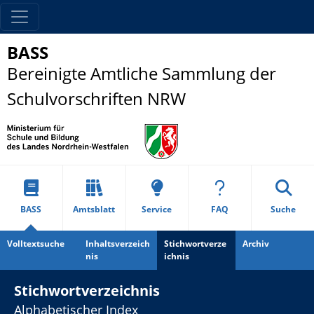
BASS
Bereinigte Amtliche Sammlung der
Schulvorschriften NRW
BASS
Amtsblatt
Service
FAQ
Suche
Volltextsuche
Inhaltsverzeich
Stichwortverze
Archiv
nis
ichnis
Stichwortverzeichnis
Alphabetischer Index