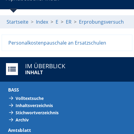
Startseite
Index
E
ER
Erprobungsversuch
Personalkostenpauschale an Ersatzschulen
IM ÜBERBLICK
INHALT
BASS
Volltextsuche
Inhaltsverzeichnis
Stichwortverzeichnis
Archiv
Amtsblatt