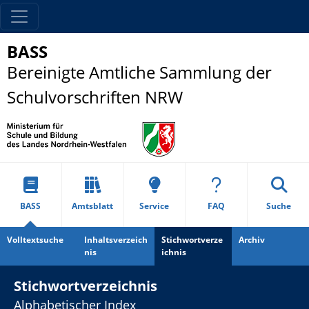
BASS
Bereinigte Amtliche Sammlung der
Schulvorschriften NRW
BASS
Amtsblatt
Service
FAQ
Suche
Volltextsuche
Inhaltsverzeich
Stichwortverze
Archiv
nis
ichnis
Stichwortverzeichnis
Alphabetischer Index