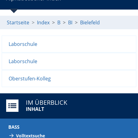
Startseite
Index
B
BI
Bielefeld
Laborschule
Laborschule
Oberstufen-Kolleg
IM ÜBERBLICK
INHALT
BASS
Volltextsuche