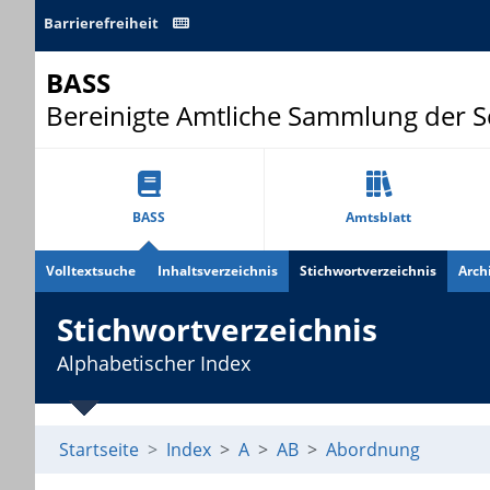
Barrierefreiheit
BASS
Bereinigte Amtliche Sammlung der 
BASS
Amtsblatt
Volltextsuche
Inhaltsverzeichnis
Stichwortverzeichnis
Arch
Stichwortverzeichnis
Alphabetischer Index
Startseite
Index
A
AB
Abordnung