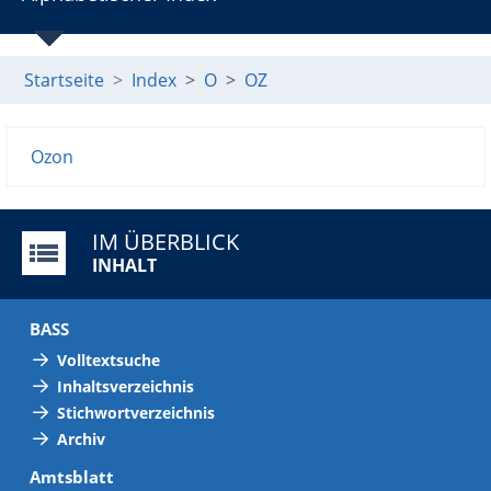
Startseite
Index
O
OZ
Ozon
IM ÜBERBLICK
INHALT
BASS
Volltextsuche
Inhaltsverzeichnis
Stichwortverzeichnis
Archiv
Amtsblatt