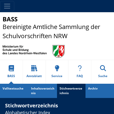
BASS
Bereinigte Amtliche Sammlung der
Schulvorschriften NRW
BASS
Amtsblatt
Service
FAQ
Suche
Volltextsuche
Inhaltsverzeich
Stichwortverze
Archiv
nis
ichnis
Stichwortverzeichnis
Alphabetischer Index