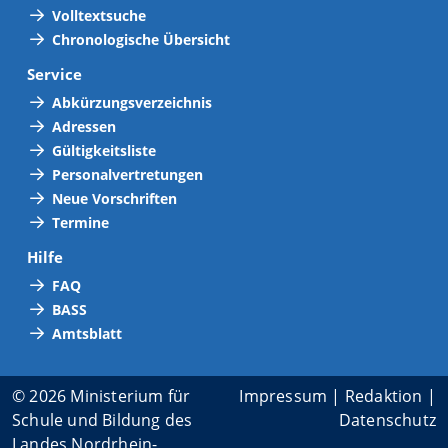
Volltextsuche
Chronologische Übersicht
Service
Abkürzungsverzeichnis
Adressen
Gültigkeitsliste
Personalvertretungen
Neue Vorschriften
Termine
Hilfe
FAQ
BASS
Amtsblatt
© 2026 Ministerium für
Impressum
|
Redaktion
|
Schule und Bildung des
Datenschutz
Landes Nordrhein-