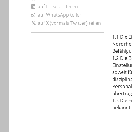
auf LinkedIn teilen
auf WhatsApp teilen
auf X (vormals Twitter) teilen
1.1 Die 
Nordrhei
Befähigun
1.2 Die 
Einstell
soweit f
disziplin
Personal
übertrag
1.3 Die 
bekannt