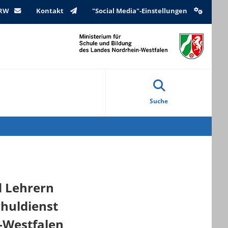
NRW
Kontakt
"Social Media"-Einstellungen
Suche
d Lehrern
chuldienst
-Westfalen