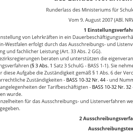
Runderlass des Ministeriums für Schul
Vom
9. August 2007 (ABl. NR
1 Einstellungsverfah
Einstellung von Lehrkräften in ein Dauerbeschäftigungsverhä
n-Westfalen erfolgt durch das Ausschreibungs- und Listenv
g und fachlicher Leistung (Art. 33 Abs. 2
GG
).
Bezirksregierungen beraten und unterstützen die eigenvera
ungsverfahren
(§ 3 Abs. 1
Satz 3 SchulG - BASS 1-1).
Sie nehmen
ür diese Aufgabe die Zuständigkeit gemäß
§
1 Abs. 6
der Ver
arrechtliche Zuständigkeiten -
BASS 10-32 Nr. 44
- und
Numm
angelegenheiten der Tarifbeschäftigten -
BASS 10-32 Nr. 32
en wurde.
Einzelheiten für das Ausschreibungs- und Listenverfahren we
 gegeben.
2 Ausschreibungsverf
Ausschreibungstex