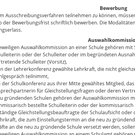
Bewerbung
m Ausschreibungsverfahren teilnehmen zu können, müssen
b der Bewerbungsfrist schriftlich bewerben. Die Modalitäten
ngserlass.
Auswahlkommissi
jeweiligen Auswahlkommission an einer Schule gehören mit
ulleiterin oder der Schulleiter oder im begründeten Ausnahm
rtretende Schulleiter (Vorsitz),
n der Lehrerkonferenz gewählte Lehrkraft, die nicht gleichz
lgespräch teilnimmt,
 der Schulkonferenz aus ihrer Mitte gewähltes Mitglied, das
sprechpartnerin für Gleichstellungsfragen oder deren Vertre
zu gründenden Schulen gehören der Auswahlkommission mi
missarisch bestellte Schulleiterin oder der kommissarisch b
ständige Gleichstellungsbeauftragte der Schulaufsicht oder 
ehrkraft, die zum Einstellungstermin an die neu zu gründen
äfte an die neu zu gründende Schule versetzt werden, sollen
jeweiligen Auswahlkommission an einem Schulamt gehören 