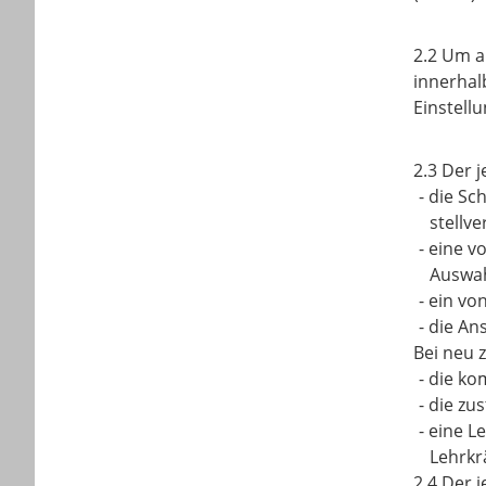
2.2 Um a
innerhal
Einstellu
2.3 Der 
-
die Sch
stellve
-
eine vo
Auswah
-
ein von
-
die An
Bei neu 
-
die kom
-
die zu
-
eine L
Lehrkr
2.4 Der 