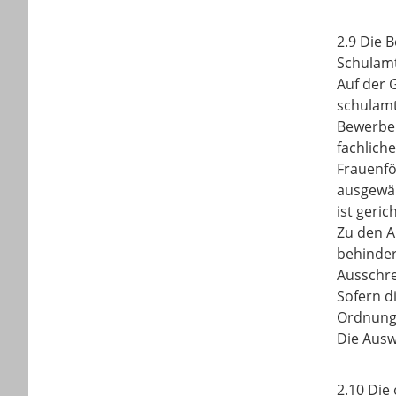
2.9 Die 
Schulamt
Auf der 
schulamt
Bewerber
fachlich
Frauenfö
ausgewäh
ist geric
Zu den A
behinder
Ausschre
Sofern d
Ordnungs
Die Ausw
2.10 Die