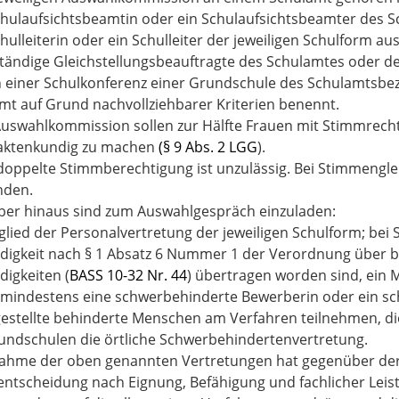
chulaufsichtsbeamtin oder ein Schulaufsichtsbeamter des Sc
hulleiterin oder ein Schulleiter der jeweiligen Schulform a
ständige Gleichstellungsbeauftragte des Schulamtes oder de
n einer Schulkonferenz einer Grundschule des Schulamtsbezi
mt auf Grund nachvollziehbarer Kriterien benennt.
Auswahlkommission sollen zur Hälfte Frauen mit Stimmrecht 
aktenkundig zu machen
(§ 9 Abs. 2 LGG
).
 doppelte Stimmberechtigung ist unzulässig. Bei Stimmengle
nden.
ber hinaus sind zum Auswahlgespräch einzuladen:
glied der Personalvertretung der jeweiligen Schulform; bei 
digkeit nach
§ 1 Absatz 6
Nummer 1
der Verordnung über be
digkeiten (
BASS 10-32 Nr. 44
) übertragen worden sind, ein M
 mindestens eine schwerbehinderte Bewerberin oder ein s
gestellte behinderte Menschen am Verfahren teilnehmen, di
undschulen die örtliche Schwerbehindertenvertretung.
nahme der oben genannten Vertretungen hat gegenüber de
ntscheidung nach Eignung, Befähigung und fachlicher Leis