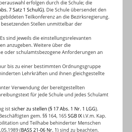
erauswahl erfolgen durch die Schule; die
Abs. 7 Satz 1 SchulG).
Die Schule übersendet den
gebildeten Teilkonferenz an die Bezirksregierung.
 besetzenden Stellen unmittelbar der
s sind jeweils die einstellungsrelevanten
en anzugeben. Weitere über die
ne oder schulamtsbezogene Anforderungen an
nur bis zu einer bestimmten Ordnungsgruppe
hinderten Lehrkräften und ihnen gleichgestellte
nter Verwendung der bereitgestellten
hreibungstext für jede Schule und jedes Schulamt
ng ist
sicher zu stellen (§ 17 Abs. 1 Nr. 1 LGG
).
Beschäftigten gem. §§ 164, 165
SGB IX
i.V.m. Kap.
abilitation und Teilhabe behinderter Menschen
.05.1989 (
BASS 21-06 Nr. 1
) sind zu beachten.