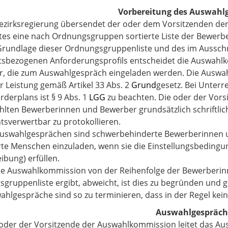
Vorbereitung des Auswahl
Bezirksregierung übersendet der oder dem Vorsitzenden d
es eine nach Ordnungsgruppen sortierte Liste der Bewerb
Grundlage dieser Ordnungsgruppenliste und des im Aussch
sbezogenen Anforderungsprofils entscheidet die Auswahl
, die zum Auswahlgespräch eingeladen werden. Die Auswahl
er Leistung gemäß Artikel 33 Abs. 2
Grund
gesetz
. Bei Unter
rderplans ist § 9 Abs. 1
LGG
zu beachten. Die oder der Vors
lten Bewerberinnen und Bewerber grundsätzlich schriftlic
htsverwertbar zu protokollieren.
uswahlgesprächen sind schwerbehinderte Bewerberinnen u
te Menschen einzuladen, wenn sie die Einstellungsbedingu
ibung) erfüllen.
ie Auswahlkommission von der Reihenfolge der Bewerberinn
gruppenliste ergibt, abweicht, ist dies zu begründen und g
ahlgespräche sind so zu terminieren, dass in der Regel kein 
Auswahlgespräch
 oder der Vorsitzende der Auswahlkommission leitet das A