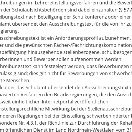
chreibungen im Lehrereinstellungsverfahren und die Bewerb
 der Schulaufsichtsbehörden sind dabei einzuhalten
(§ 57 
ibungstext nach Beteiligung der Schulkonferenz oder einer 
lamt übersendet den Ausschreibungstext für die von ihr zu
egierung.
usschreibungstext ist ein Anforderungsprofil aufzunehmen. E
r und die gewünschten Fächer-/Fachrichtungskombination
sbefähigung hinausgehende stellenbezogene, schulbezoge
erberinnen und Bewerber sollen aufgenommen werden.
hreibungstext kann festgelegt werden, dass Bewerbungen 
 zulässig sind; dies gilt nicht für Bewerbungen von schwerbe
rte Menschen.
le oder das Schulamt übersendet den Ausschreibungstext u
basierten Verfahren den Bezirksregierungen, die den Aussc
weit einheitlichen Internetportal veröffentlichen.
chstellungsrechtliche Mitwirkung bei der Stellenausschreibu
nderen Regelungen bei der Einstellung schwerbehinderter 
esondere
Nr.
4.3.1
, der Richtlinie zur Durchführung der Reh
 im öffentlichen Dienst im Land Nordrhein-Westfalen vom 31