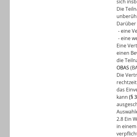
sich ins
Die Teil
unberühr
Darüber
-
eine V
-
eine w
Eine Ver
einen Be
die Teil
OBAS
(BA
Die Vert
rechtzei
das Einv
kann
(§ 
ausgesch
Auswahle
2.8 Ein 
in einem
verpflich