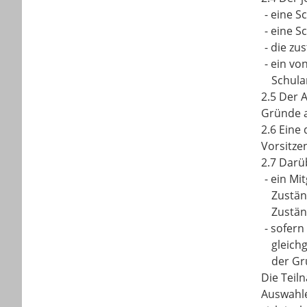
-
eine S
-
eine Sc
-
die zu
-
ein vo
Schula
2.5 Der 
Gründe 
2.6 Eine
Vorsitze
2.7 Darü
-
ein Mit
Zustän
Zustän
-
sofern
gleich
der Gr
Die Teil
Auswahle