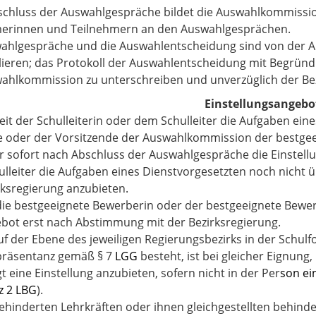
chluss der Auswahlgespräche bildet die Auswahlkommission
merinnen und Teilnehmern an den Auswahlgesprächen.
ahlgespräche und die Auswahlentscheidung sind von der 
lieren; das Protokoll der Auswahlentscheidung mit Begründ
ahlkommission zu unterschreiben und unverzüglich der Be
Einstellungsangebo
eit der Schulleiterin oder dem Schulleiter die Aufgaben ei
ie oder der Vorsitzende der Auswahlkommission der bestg
 sofort nach Abschluss der Auswahlgespräche die Einstellung
lleiter die Aufgaben eines Dienstvorgesetzten noch nicht üb
rksregierung anzubieten.
die bestgeeignete Bewerberin oder der bestgeeignete Bewer
bot erst nach Abstimmung mit der Bezirksregierung.
f der Ebene des jeweiligen Regierungsbezirks in der Schulfor
präsentanz gemäß § 7
LGG
besteht, ist bei gleicher Eignung
t eine Einstellung anzubieten, sofern nicht in der Per
son ei
z 2 LBG
).
hinderten Lehrkräften oder ihnen gleichgestellten behinde