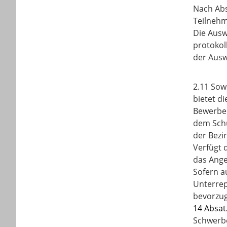
Nach Abs
Teilneh
Die Ausw
protokol
der Ausw
2.11 Sow
bietet d
Bewerber
dem Schu
der Bezi
Verfügt 
das Ange
Sofern au
Unterre
bevorzug
14 Absat
Schwerbe