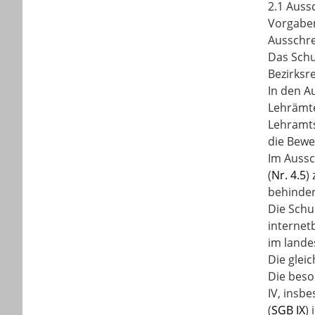
2.1 Auss
Vorgaben
Ausschre
Das Schu
Bezirksr
In den A
Lehrämte
Lehramt
die Bew
Im Aussc
(
Nr. 4.5
)
behinde
Die Schu
internet
im landes
Die glei
Die beso
IV, insb
(
SGB IX
)