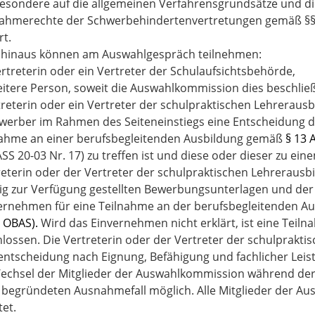
besondere auf die allgemeinen Verfahrensgrundsätze und 
nahmerechte der Schwerbehindertenvertretungen gemäß §§ 
t.
 hinaus können am Auswahlgespräch teilnehmen:
ertreterin oder ein Vertreter der Schulaufsichtsbehörde,
eitere Person, soweit die Auswahlkommission dies beschließ
treterin oder ein Vertreter der schulpraktischen Lehreraus
werber im Rahmen des Seiteneinstiegs eine Entscheidung 
nahme an einer berufsbegleitenden Ausbildung gemäß
§ 13 
SS 20-03 Nr. 17) zu treffen ist und diese oder dieser zu e
reterin oder der Vertreter der schulpraktischen Lehrerausb
tig zur Verfügung gestellten Bewerbungsunterlagen und der
ernehmen für eine Teilnahme an der berufsbegleitenden Aus
3 OBAS).
Wird das Einvernehmen nicht erklärt, ist eine Teil
lossen. Die Vertreterin oder der Vertreter der schulpraktis
ntscheidung nach Eignung, Befähigung und fachlicher Leistu
Wechsel der Mitglieder der Auswahlkommission während de
 begründeten Ausnahmefall möglich. Alle Mitglieder der A
tet.