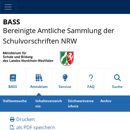
BASS
Bereinigte Amtliche Sammlung der
Schulvorschriften NRW
BASS
Amtsblatt
Service
FAQ
Suche
Volltextsuche
Inhaltsverzeich
Stichwortverze
Archiv
nis
ichnis
Drucken
als PDF speichern