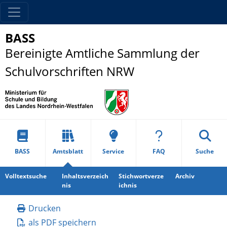
BASS
Bereinigte Amtliche Sammlung der
Schulvorschriften NRW
BASS
Amtsblatt
Service
FAQ
Suche
Volltextsuche
Inhaltsverzeich
Stichwortverze
Archiv
nis
ichnis
Drucken
als PDF speichern