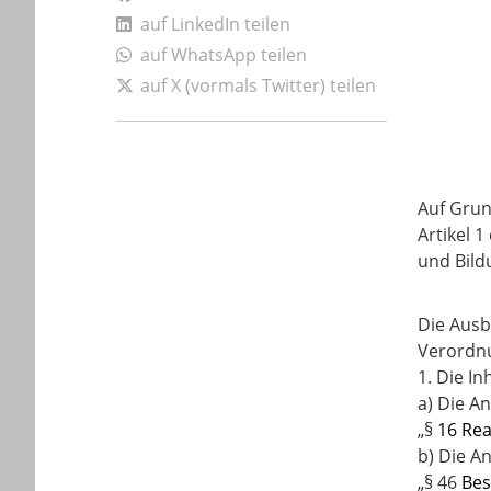
auf LinkedIn teilen
auf WhatsApp teilen
auf X (vormals Twitter) teilen
Auf Grun
Artikel 
und Bild
Die Ausb
Verordnu
1. Die In
a) Die An
„§
16 Rea
b) Die An
„§ 46
Bes