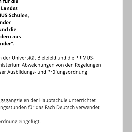
für die
s Landes
MUS-Schulen,
inder
und die
ndern aus
ender
“.
n der Universität Bielefeld und die PRIMUS-
inisterium Abweichungen von den Regelungen
eser Ausbildungs- und Prüfungsordnung
ngsgangzielen der Hauptschule unterrichtet
zungsstunden für das Fach Deutsch verwendet
ordnung eingefügt.