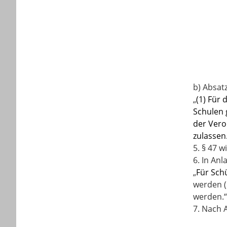
b) Absatz
„
(1) Für 
Schulen 
der Vero
zulassen
5. § 47 
6. In An
„
Für Schü
werden (
werden.
“
7.
Nach A