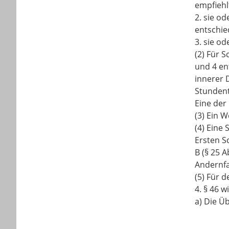
empfiehl
2. sie o
entschie
3. sie od
(2) Für 
und 4 en
innerer 
Stundent
Eine der
(3) Ein 
(4) Eine
Ersten S
B (§ 25 A
Andernfa
(5) Für 
4. § 46 w
a) Die Üb