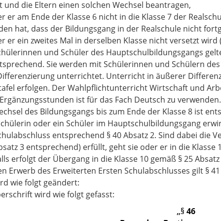
t und die Eltern einen solchen Wechsel beantragen,
der er am Ende der Klasse 6 nicht in die Klasse 7 der Realsc
den hat, dass der Bildungsgang in der Realschule nicht fort
er er ein zweites Mal in derselben Klasse nicht versetzt wird
Schülerinnen und Schüler des Hauptschulbildungsgangs gelten 
tsprechend. Sie werden mit Schülerinnen und Schülern des
Differenzierung unterrichtet. Unterricht in äußerer Differe
afel erfolgen. Der Wahlpflichtunterricht Wirtschaft und Arbe
 Ergänzungsstunden ist für das Fach Deutsch zu verwenden.
Wechsel des Bildungsgangs bis zum Ende der Klasse 8 ist ent
 Schülerin oder ein Schüler im Hauptschulbildungsgang erwi
chulabschluss entsprechend § 40 Absatz 2. Sind dabei die V
bsatz 3 entsprechend) erfüllt, geht sie oder er in die Klass
lls erfolgt der Übergang in die Klasse 10 gemäß § 25 Absatz
den Erwerb des Erweiterten Ersten Schulabschlusses gilt § 4
ird wie folgt geändert:
erschrift wird wie folgt gefasst:
„§
46