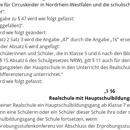
le für Circuskinder in Nordrhein-Westfalen und die schulisc
er
“.
gabe zu § 47 wird wie folgt gefasst:
ggefallen)“.
ird wie folgt geändert:
atz 2 Satz 3 wird die Angabe „47“ durch die Angabe „16“ erset
nder Absatz 6 wird angefügt:
 Schülerinnen und Schüler, die in Klasse 5 und 6 nach den B
§ 15 Absatz 6 des Schulgesetzes NRW), gilt § 11 auch für d
gangzielen der Hauptschule in den Unterricht des Realschu
Differenzierung unterrichtet.“
ird wie folgt gefasst:
„§
16
Realschule mit Hauptschulbildung
an einer Realschule ein Hauptschulbildungsgang ab Klasse 7 e
nn eine Schülerin oder ein Schüler dieser Schule ihre oder
ulbildungsgang der Schule fortsetzen, wenn
rprobungsstufenkonferenz vor Abschluss der Erprobungsstu