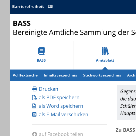
Barrierefreiheit
BASS
Bereinigte Amtliche Sammlung der 
BASS
Amtsblatt
Volltextsuche
Inhaltsverzeichnis
Stichwortverzeichnis
Arch
Drucken
Gegenst
als PDF speichern
die dau
als Word speichern
Schüler
Hauptsc
als E-Mail verschicken
Zu BASS 
auf Facebook teilen