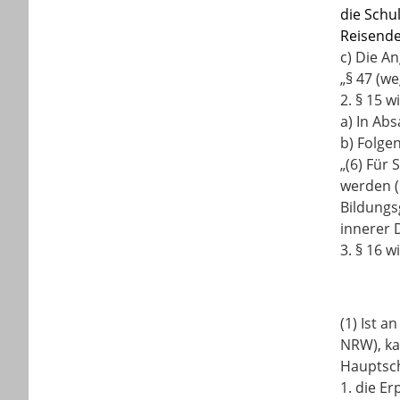
die Schu
Reisend
c) Die An
„§ 47 (we
2. § 15 w
a) In Abs
b) Folge
„(6) Für
werden (
Bildungs
innerer 
3. § 16 w
(1) Ist 
NRW), ka
Hauptsch
1. die E