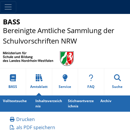
BASS
Bereinigte Amtliche Sammlung der
Schulvorschriften NRW
BASS
Amtsblatt
Service
FAQ
Suche
Volltextsuche
Inhaltsverzeich
Stichwortverze
Archiv
nis
ichnis
Drucken
als PDF speichern