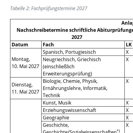
Tabelle 2: Fachprüfungstermine 2027
Anla
Nachschreibetermine schriftliche Abiturprüfung
2027
Datum
Fach
LK
Spanisch, Portugiesisch
X
Montag,
Neugriechisch, Griechisch
X
10. Mai 2027
(einschließlich
Erweiterungsprüfung)
Biologie, Chemie, Physik,
X
Dienstag,
Ernährungslehre, Informatik,
11. Mai 2027
Technik
Kunst, Musik
X
Erziehungswissenschaft
X
Geographie
X
Geschichte,
X
*)
Geschichte/Sozialwissenschaften