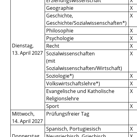
Erziehungswissenschaft
X
Geographie
X
Geschichte,
X
Geschichte/Sozialwissenschaften*)
Philosophie
X
Psychologie
X
Dienstag,
Recht
X
13. April 2027
Sozialwissenschaften
X
(mit
Sozialwissenschaften/Wirtschaft)
Soziologie*)
X
Volkswirtschaftslehre*)
X
Evangelische und Katholische
X
Religionslehre
Sport
X
Mittwoch,
Prüfungsfreier Tag
14. April 2027
Spanisch, Portugiesisch
X
Donnerstag,
Neugriechisch, Griechisch
X