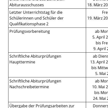
Abiturausschusses
18. März 2
Letzter Unterrichtstag für die
Fre
Schülerinnen und Schüler der
19. März 2
Qualifikationsphase 2
Prüfungsvorbereitung
ab Mon
5. April 
bis Fre
9. April
Schriftliche Abiturprüfungen
ab Diens
Haupttermine
13. April 
bis Mitt
5. Mai
Schriftliche Abiturprüfungen
ab Mon
Nachschreibetermine
10. Mai 
bis Mon
24. Mai
Übergabe der Prüfungsarbeiten zur
Donners