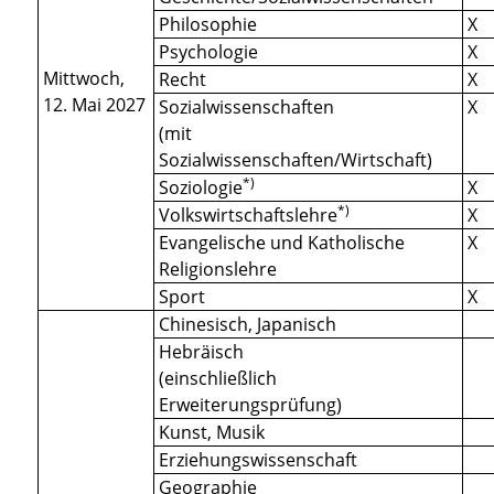
Philosophie
X
Psychologie
X
Mittwoch,
Recht
X
12. Mai 2027
Sozialwissenschaften
X
(mit
Sozialwissenschaften/Wirtschaft)
*)
Soziologie
X
*)
Volkswirtschaftslehre
X
Evangelische und Katholische
X
Religionslehre
Sport
X
Chinesisch, Japanisch
Hebräisch
(einschließlich
Erweiterungsprüfung)
Kunst, Musik
Erziehungswissenschaft
Geographie