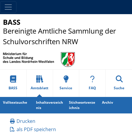
BASS
Bereinigte Amtliche Sammlung der
Schulvorschriften NRW
BASS
Amtsblatt
Service
FAQ
Suche
Volltextsuche
Inhaltsverzeich
Stichwortverze
Archiv
nis
ichnis
Drucken
als PDF speichern