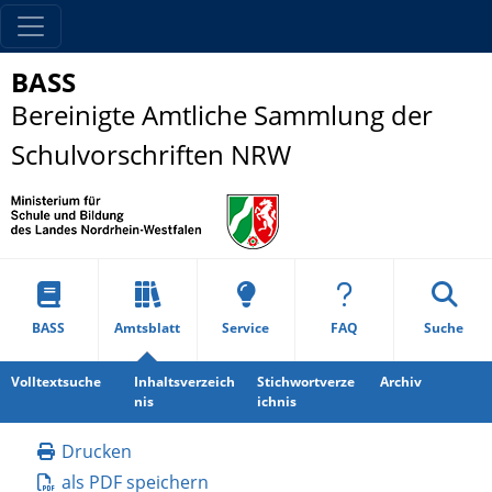
BASS
Bereinigte Amtliche Sammlung der
Schulvorschriften NRW
BASS
Amtsblatt
Service
FAQ
Suche
Volltextsuche
Inhaltsverzeich
Stichwortverze
Archiv
nis
ichnis
Drucken
als PDF speichern