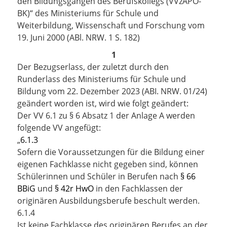
den Bildungsgängen des Berufskollegs (VVzAPO-
BK)“ des Ministeriums für Schule und
Weiterbildung, Wissenschaft und Forschung vom
19. Juni 2000 (ABl. NRW. 1 S. 182)
1
Der Bezugserlass, der zuletzt durch den
Runderlass des Ministeriums für Schule und
Bildung vom
22. Dezember 2023
(ABI. NRW. 01/24)
geändert worden ist, wird wie folgt geändert:
Der VV 6.1 zu § 6 Absatz 1 der Anlage A werden
folgende VV angefügt:
„
6.1.3
Sofern die Voraussetzungen für die Bildung einer
eigenen Fachklasse nicht gegeben sind, können
Schülerinnen und Schüler in Berufen nach
§ 66
BBiG
und
§ 42r HwO
in den Fachklassen der
originären Ausbildungsberufe beschult werden.
6.1.4
Ist keine Fachklasse des originären Berufes an der