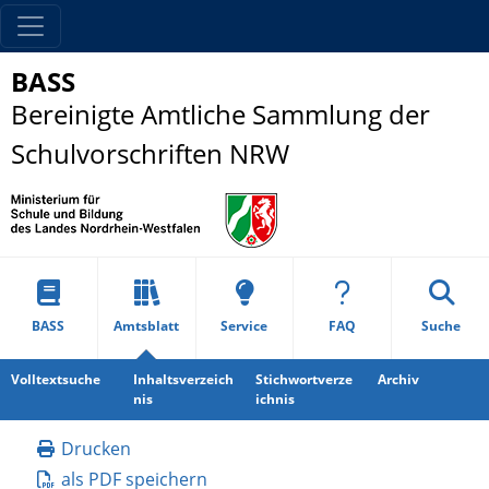
BASS
Bereinigte Amtliche Sammlung der
Schulvorschriften NRW
BASS
Amtsblatt
Service
FAQ
Suche
Volltextsuche
Inhaltsverzeich
Stichwortverze
Archiv
nis
ichnis
Drucken
als PDF speichern