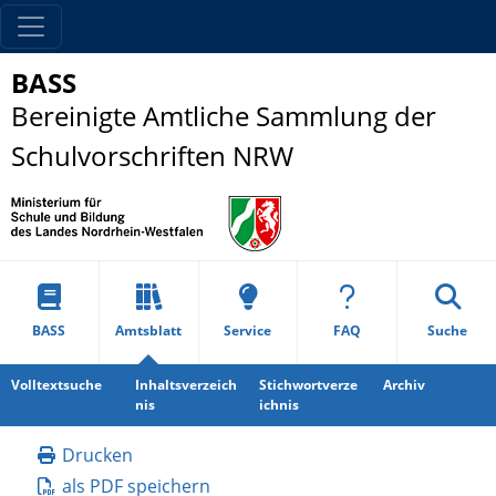
BASS
Bereinigte Amtliche Sammlung der
Schulvorschriften NRW
BASS
Amtsblatt
Service
FAQ
Suche
Volltextsuche
Inhaltsverzeich
Stichwortverze
Archiv
nis
ichnis
Drucken
als PDF speichern