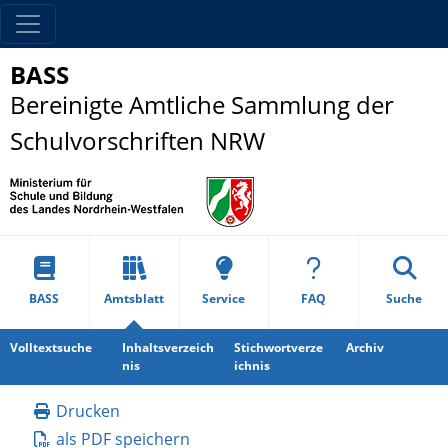
BASS
Bereinigte Amtliche Sammlung der
Schulvorschriften NRW
BASS
Amtsblatt
Service
FAQ
Suche
Volltextsuche
Inhaltsverzeich
Stichwortverze
Archiv
nis
ichnis
Drucken
als PDF speichern