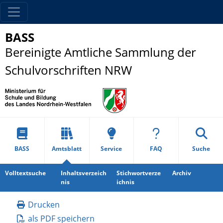
BASS
Bereinigte Amtliche Sammlung der
Schulvorschriften NRW
BASS
Amtsblatt
Service
FAQ
Suche
Volltextsuche
Inhaltsverzeich
Stichwortverze
Archiv
nis
ichnis
Drucken
als PDF speichern