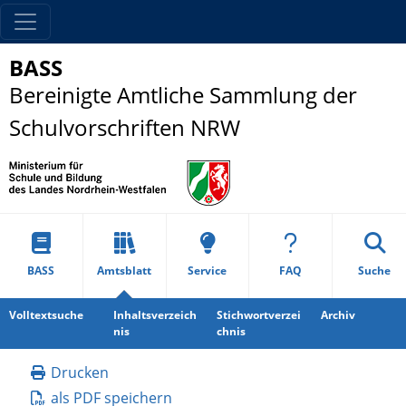
BASS
Bereinigte Amtliche Sammlung der
Schulvorschriften NRW
BASS
Amtsblatt
Service
FAQ
Suche
Volltextsuche
Inhaltsverzeich
Stichwortverzei
Archiv
nis
chnis
Drucken
als PDF speichern