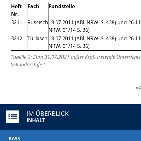
Heft-
Fach
Fundstelle
Nr.
3211
Russisch
18.07.2011 (ABl. NRW. S. 438) und 26.11
NRW. 01/14 S. 36)
3212
Türkisch
18.07.2011 (ABl. NRW. S. 438) und 26.11
NRW. 01/14 S. 36)
Tabelle
2
:
Zum 31.07.2021 außer Kraft tretende Unterricht
Sekundarstufe I
AB
IM ÜBERBLICK
INHALT
BASS