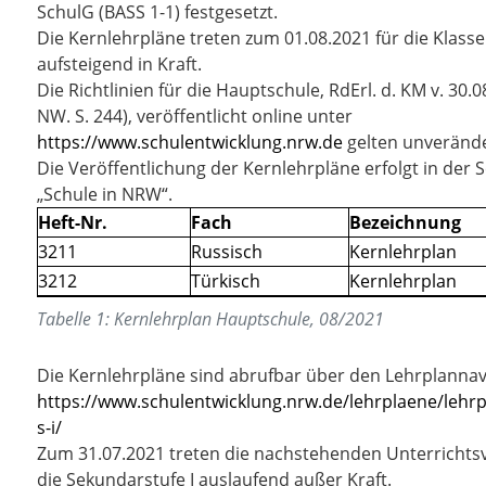
SchulG (BASS 1-1) festgesetzt.
Die Kernlehrpläne treten zum 01.08.2021 für die Klasse
aufsteigend in Kraft.
Die Richtlinien für die Hauptschule, RdErl. d. KM v. 30.
NW. S. 244), veröffentlicht online unter
https://www.schulentwicklung.nrw.de
gelten unveränder
Die Veröffentlichung der Kernlehrpläne erfolgt in der S
„Schule in NRW“.
Heft-Nr.
Fach
Bezeichnung
3211
Russisch
Kernlehrplan
3212
Türkisch
Kernlehrplan
Tabelle
1
:
Kernlehrplan Hauptschule, 08/2021
Die Kernlehrpläne sind abrufbar über den Lehrplannav
https://www.schulentwicklung.nrw.de/lehrplaene/lehrp
s-i/
Zum 31.07.2021 treten die nachstehenden Unterrichts
die Sekundarstufe I auslaufend außer Kraft.