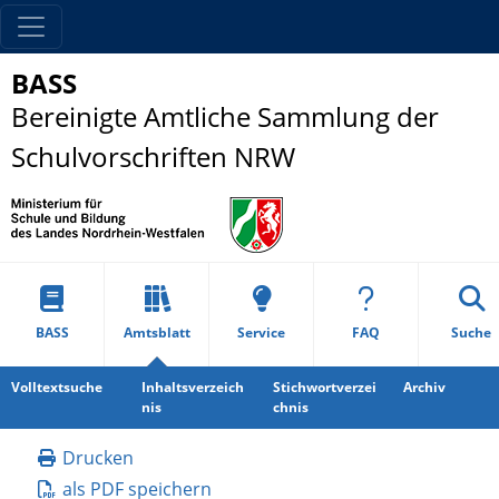
BASS
Bereinigte Amtliche Sammlung der
Schulvorschriften NRW
BASS
Amtsblatt
Service
FAQ
Suche
Volltextsuche
Inhaltsverzeich
Stichwortverzei
Archiv
nis
chnis
Drucken
als PDF speichern