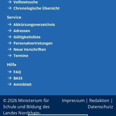
Volltextsuche
Chronologische Übersicht
Service
Abkürzungsverzeichnis
Adressen
Gültigkeitsliste
Personalvertretungen
Neue Vorschriften
Termine
Hilfe
FAQ
BASS
Amtsblatt
© 2026 Ministerium für
Impressum
|
Redaktion
|
Schule und Bildung des
Datenschutz
Landes Nordrhein-