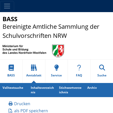
BASS
Bereinigte Amtliche Sammlung der
Schulvorschriften NRW
BASS
Amtsblatt
Service
FAQ
Suche
Volltextsuche
Inhaltsverzeich
Stichwortverze
Archiv
nis
ichnis
Drucken
als PDF speichern